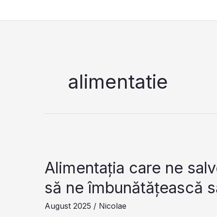
Skip
to
content
alimentatie
Alimentația care ne sa
să ne îmbunătățească s
August 2025
/
Nicolae