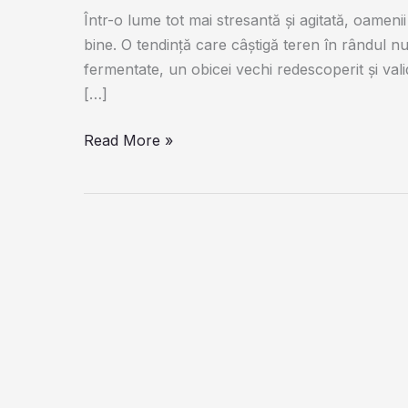
Într-o lume tot mai stresantă și agitată, oamenii
bine. O tendință care câștigă teren în rândul nu
fermentate, un obicei vechi redescoperit și val
[…]
Alimentația
Read More »
care
ne
salvează:
Cum
pot
legumele
fermentate
să
ne
îmbunătățească