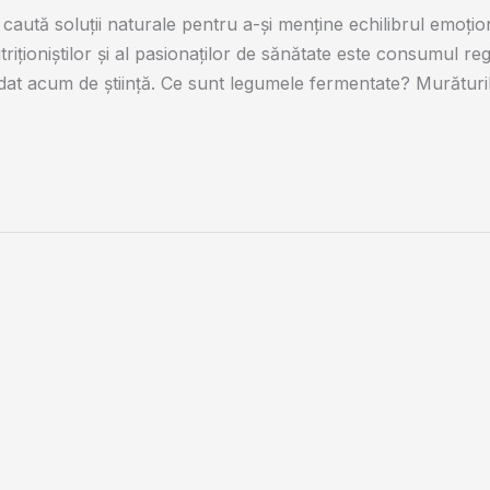
 caută soluții naturale pentru a-și menține echilibrul emoțio
triționiștilor și al pasionaților de sănătate este consumul r
idat acum de știință. Ce sunt legumele fermentate? Murături