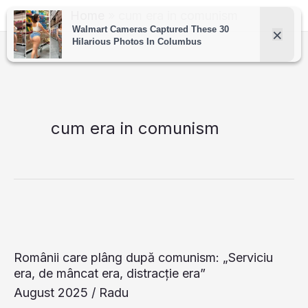
Skip
Home
cum era in comunism
to
content
cum era in comunism
Românii care plâng după comunism: „Serviciu
era, de mâncat era, distracţie era”
August 2025
/
Radu