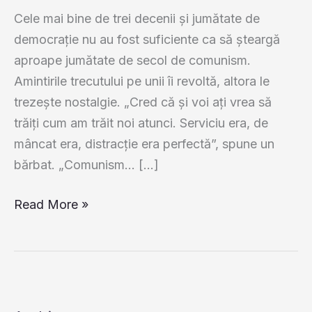
Cele mai bine de trei decenii şi jumătate de
democraţie nu au fost suficiente ca să şteargă
aproape jumătate de secol de comunism.
Amintirile trecutului pe unii îi revoltă, altora le
trezeşte nostalgie. „Cred că şi voi aţi vrea să
trăiţi cum am trăit noi atunci. Serviciu era, de
mâncat era, distracţie era perfectă”, spune un
bărbat. „Comunism… […]
Românii
Read More »
care
plâng
după
comunism:
„Serviciu