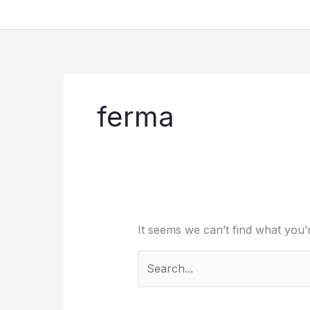
Skip
to
content
ferma
It seems we can’t find what you’
Search
for: