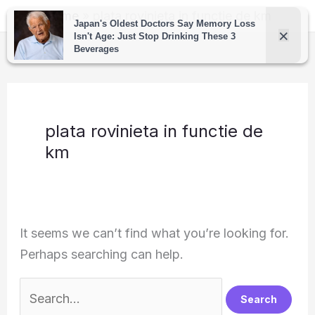
Skip
Home
plata rovinieta in functie de km
to
content
plata rovinieta in functie de
km
It seems we can’t find what you’re looking for.
Perhaps searching can help.
Search
for: