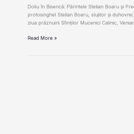
Doliu în Biserică: Părintele Stelian Boaru și Pr
protosinghel Stelian Boaru, slujitor și duhovnic 
ziua prăznuirii Sfinților Mucenici Calinic, Veni
Doliu
Read More »
Imens
în
Biserică
Doi
Preoți
au
plecat
mult
prea
devreme
la cele Sfinte.