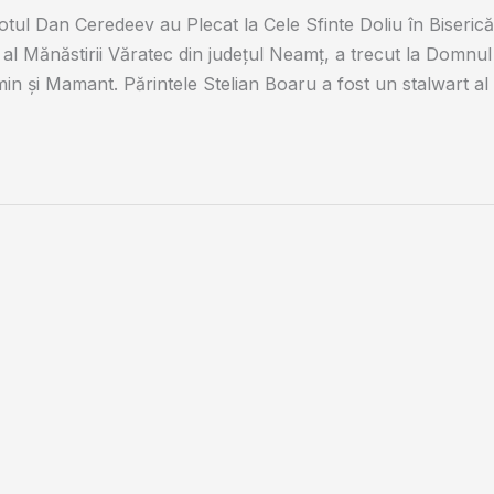
eotul Dan Ceredeev au Plecat la Cele Sfinte Doliu în Biserică
al Mănăstirii Văratec din județul Neamț, a trecut la Domnul l
amin și Mamant. Părintele Stelian Boaru a fost un stalwart al