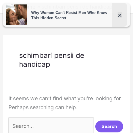
Skip
Home
schimbari pensii de handicap
to
content
schimbari pensii de
handicap
It seems we can’t find what you’re looking for.
Perhaps searching can help.
Search
for: