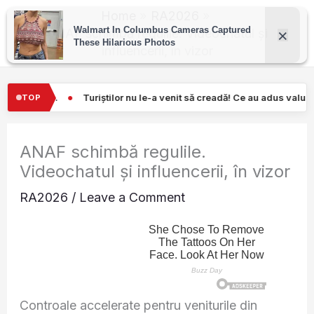
Skip
Home
RA2026
to
ANAF schimbă regulile. Videochatul și
influencerii, în vizor
content
lor nu le-a venit să creadă! Ce au adus valurile la mal, în…
Cârcei
TOP
ANAF schimbă regulile.
Videochatul și influencerii, în vizor
RA2026
/
Leave a Comment
Controale accelerate pentru veniturile din