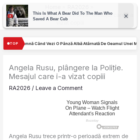
Skip
Home
RA2026
to
Angela Rusu, plângere la Poliție. Mesajul care i-a
vizat copiii
content
Pânză Albă Atârnată De Geamul Unei Mașini. Semnalul…
Turiştilo
TOP
Angela Rusu, plângere la Poliție.
Mesajul care i-a vizat copiii
RA2026
/
Leave a Comment
Angela Rusu trece printr-o perioadă extrem de