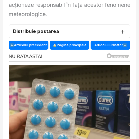
acționeze responsabil în fața acestor fenomene
meteorologice.
＋
Distribuie postarea
Articolul precedent
Pagina principală
Articolul următor