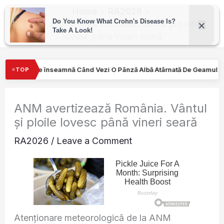
Skip
Home
RA2026
to
ANM avertizează România. Vântul și ploile
lovesc până vineri seară
content
Vezi O Pânză Albă Atârnată De Geamul Unei Mașini. Semnalul…
TOP
ANM avertizează România. Vântul
și ploile lovesc până vineri seară
RA2026
/
Leave a Comment
Atenționare meteorologică de la ANM