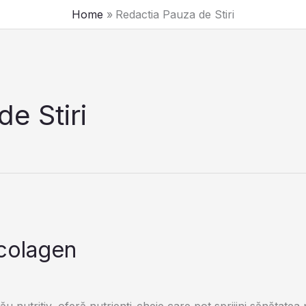
Home
Redactia Pauza de Stiri
e Stiri
 colagen
nutritiv, oferă nutrienți-cheie care pot sprijini sănătatea pi