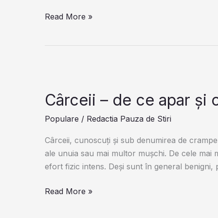
Care
Turiştilor
Read More »
Mulți
nu
șoferi
le-
Nu
a
îl
venit
Cunosc
să
creadă!
Cârceii – de ce apar ș
Ce
Populare
/
Redactia Pauza de Stiri
au
adus
Cârceii, cunoscuți și sub denumirea de crampe 
valurile
ale unuia sau mai multor mușchi. De cele mai mu
la
efort fizic intens. Deși sunt în general benigni,
mal,
în
Cârceii
Read More »
staţiunea
–
Costineşti
de