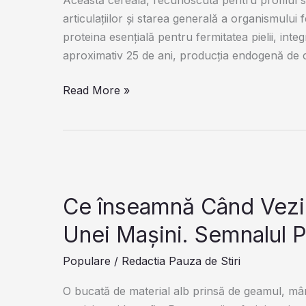
articulațiilor și starea generală a organismului
proteina esențială pentru fermitatea pielii, integr
aproximativ 25 de ani, producția endogenă de 
Cel
Read More »
mai
bogat
izvor
de
colagen
Ce înseamnă Când Vezi
Unei Mașini. Semnalul P
Populare
/
Redactia Pauza de Stiri
O bucată de material alb prinsă de geamul, mâne