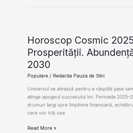
cu
permis
categoria
B!
A
Horoscop Cosmic 2025-2
intrat
Prosperității. Abundență
în
vigoare
2030
o
Populare
/
Redactia Pauza de Stiri
nouă
regulă
Universul se aliniază pentru a răsplăti șase sem
obligatorie
atinge apogeul succesului lor. Perioada 2025
–
drumuri largi spre împlinire financiară, echilib
nerespectarea
care vor trăi cea
ei
poate
Horoscop
Read More »