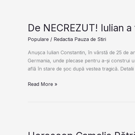
bună
pentru
seniorii
cu
De NECREZUT! Iulian a 
venituri
Populare
/
Redactia Pauza de Stiri
mai
mici
Anușca Iulian Constantin, în vârstă de 25 de ani,
…
Germania, unde plecase pentru a-și construi un 
află în stare de șoc după vestea tragică. Detali
De
Read More »
NECREZUT!
Iulian
a
fost
găsit
mort