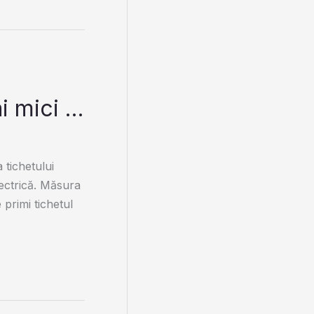
ai mici …
 tichetului
lectrică. Măsura
 primi tichetul