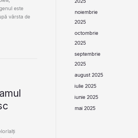
2025
agenul este
noiembrie
 După vârsta de
2025
octombrie
2025
septembrie
2025
august 2025
iulie 2025
eamul
iunie 2025
sc
mai 2025
orlalți