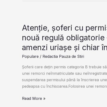
ce
apar
și
cum
Atenție, șoferi cu permi
scăpăm
nouă regulă obligatorie
de
ei
amenzi uriașe și chiar î
fără
Populare
/
Redactia Pauza de Stiri
medicamente
Șoferii care dețin permis categoria B trebuie să
unei remorci neînmatriculate sau neînregistrate
suspendarea permisului până la înscrierea unei i
pedeapsa cu închisoarea.Folosirea unei remor
Atenție,
Read More »
șoferi