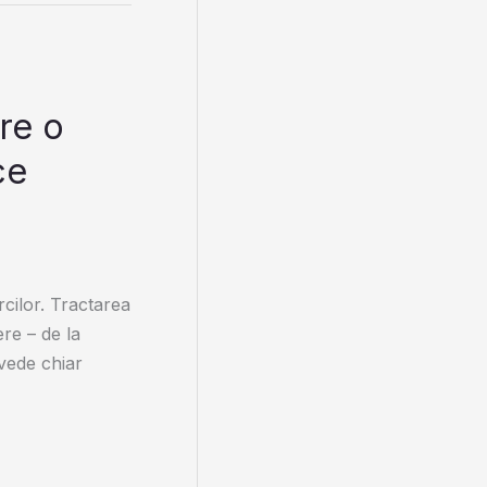
are o
ce
rcilor. Tractarea
re – de la
evede chiar