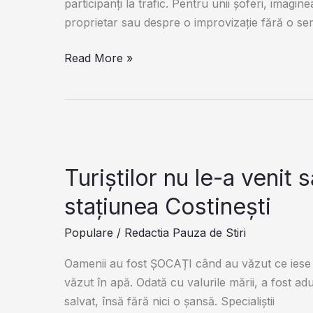
participanți la trafic. Pentru unii șoferi, imagi
proprietar sau despre o improvizație fără o semni
Ce
Read More »
înseamnă
Când
Vezi
O
Pânză
Albă
Turiştilor nu le-a venit 
Atârnată
staţiunea Costineşti
De
Geamul
Populare
/
Redactia Pauza de Stiri
Unei
Oamenii au fost ȘOCAȚI când au văzut ce iese d
Mașini.
văzut în apă. Odată cu valurile mării, a fost adu
Semnalul
salvat, însă fără nici o şansă. Specialiştii
Pe