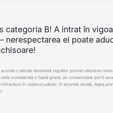
s categoria B! A intrat în vigo
 – nerespectarea ei poate adu
nchisoare!
 acorde o atenție deosebită regulilor privind utilizarea remo
 este considerată o faptă gravă, iar consecințele pot fi seve
nfractiuni în cazierul judiciar. În anumite situații, legea pr
ci