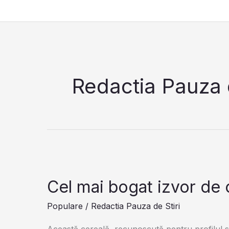
Skip
to
content
Redactia Pauza d
Cel mai bogat izvor de
Populare
/
Redactia Pauza de Stiri
Această cereală, recunoscută pentru profilul său 