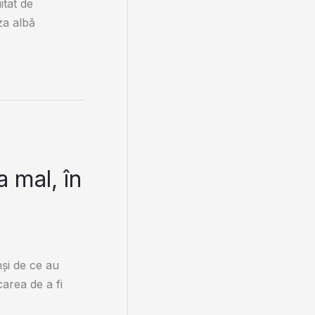
itat de
za albă
a mal, în
şi de ce au
carea de a fi