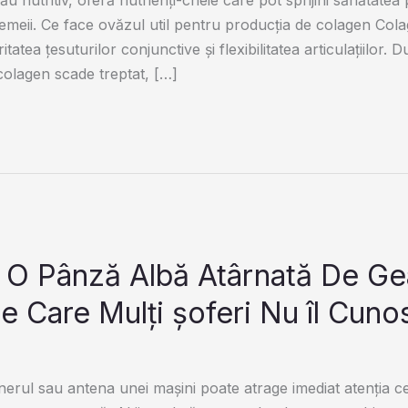
 femeii. Ce face ovăzul util pentru producția de colagen Col
itatea țesuturilor conjunctive și flexibilitatea articulațiilor.
colagen scade treptat, […]
 O Pânză Albă Atârnată De G
e Care Mulți șoferi Nu îl Cuno
rul sau antena unei mașini poate atrage imediat atenția cel