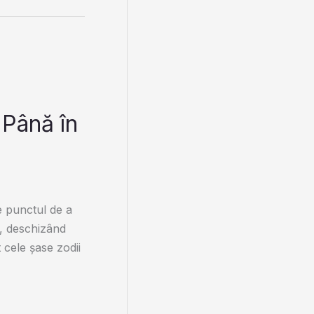
 Până în
e punctul de a
, deschizând
 cele șase zodii