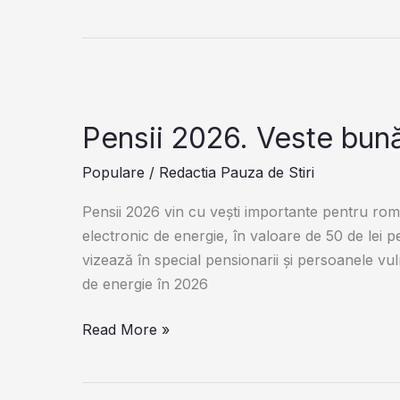
aduce
Cosmic
amenzi
2025-
uriașe
2030:
și
6
chiar
Zodii
închisoare!
Intră
Pensii 2026. Veste bună
în
Populare
/
Redactia Pauza de Stiri
Era
Prosperității.
Pensii 2026 vin cu vești importante pentru rom
Abundență
electronic de energie, în valoare de 50 de lei pe
Financiară
vizează în special pensionarii și persoanele vuln
și
de energie în 2026
Răsplată
Divină
Pensii
Read More »
Până
2026.
în
Veste
2030