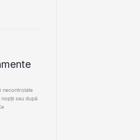
camente
i necontrolate
 nopții sau după
Ce