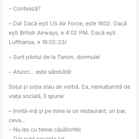
– Contează?
– Da! Dacă ești US Air Force, este 1602. Dacă
ești British Airways, e 4:02 PM. Dacă ești
Lufthansa, e 16:02:33/
– Sunt pilotul de la Tarom, domnule!
– Atunci… este sâmbătă!
Soţul şi soţia stau de vorbă. Ea, nemulţumită de
viaţa socială, îi spune:
– Invită-mă şi pe mine la un restaurant, un bar,
ceva…
– Nu ies cu femei căsătorite!
– Dar sunt nevasta ta!