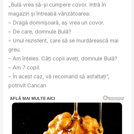
„Bulă vrea să-și cumpere covor. Intră în
magazin și întreabă vânzătoarea:
– Dragă domnișoară, aș vrea un covor.
– De care, domnule Bulă?
– Unul rezistent, care să se murdărească mai
greu.
– Am înțeles. Câți copii aveți, domnule Bulă?
– Am 7 copii.
– În acest caz, vă recomand să asfaltați”,
potrivit Cancan