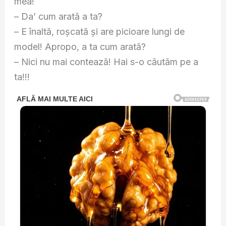
mea!
– Da’ cum arată a ta?
– E înaltă, roşcată şi are picioare lungi de
model! Apropo, a ta cum arată?
– Nici nu mai contează! Hai s-o căutăm pe a
ta!!!