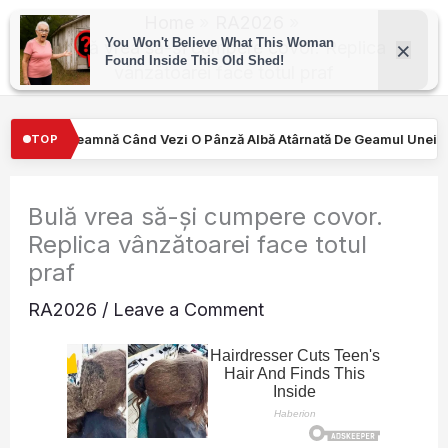
Skip
Home
RA2026
to
Bulă vrea să-și cumpere covor. Replica
vânzătoarei face totul praf
content
O Pânză Albă Atârnată De Geamul Unei Mașini. Semnalul…
Turişt
TOP
Bulă vrea să-și cumpere covor.
Replica vânzătoarei face totul
praf
RA2026
/
Leave a Comment