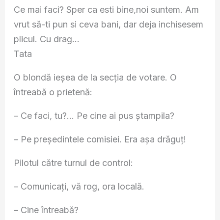
Ce mai faci? Sper ca esti bine,noi suntem. Am
vrut să-ti pun si ceva bani, dar deja inchisesem
plicul. Cu drag…
Tata
O blondă ieşea de la secţia de votare. O
întreabă o prietenă:
– Ce faci, tu?… Pe cine ai pus ştampila?
– Pe preşedintele comisiei. Era aşa drăguţ!
Pilotul către turnul de control:
– Comunicați, vă rog, ora locală.
– Cine întreabă?