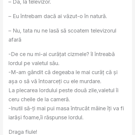
– Da, la televizor.
– Eu întrebam dacă ai văzut-o în natură.
– Nu, tata nu ne lasă să scoatem televizorul
afară
-De ce nu mi-ai curățat cizmele? îl întreabă
lordul pe valetul său.
-M-am gândit că degeaba le mai curăț că și
așa o să vă întoarceți cu ele murdare.
La plecarea lordului peste două zile,valetul îi
ceru cheile de la cameră.
-Inutil să-ți mai pui masa întrucât mâine îți va fi
iarăși foame,îi răspunse lordul.
Draga fiule!