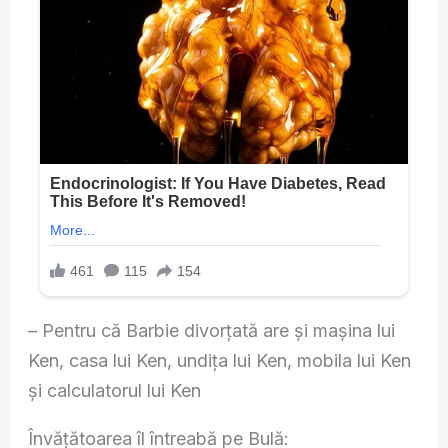
– Pentru că Barbie divorţată are şi maşina lui
Ken, casa lui Ken, undiţa lui Ken, mobila lui Ken
și calculatorul lui Ken
Învățătoarea îl întreabă pe Bulă: