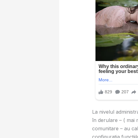
La nivelul administr
în derulare – ( mai mu
comunitare – au cal
configurația funcțiil