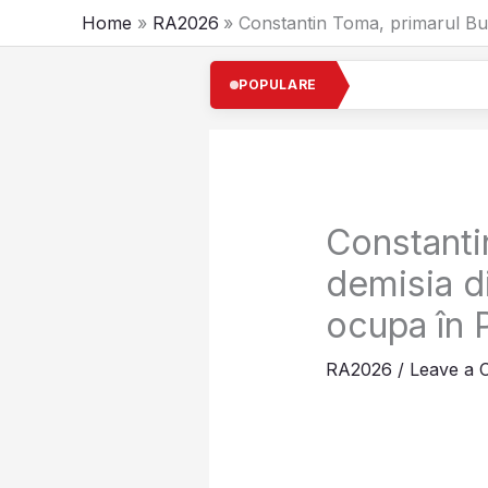
Skip
Home
RA2026
Constantin Toma, primarul Buz
to
content
Cel m
POPULARE
Constanti
demisia d
ocupa în 
RA2026
/
Leave a