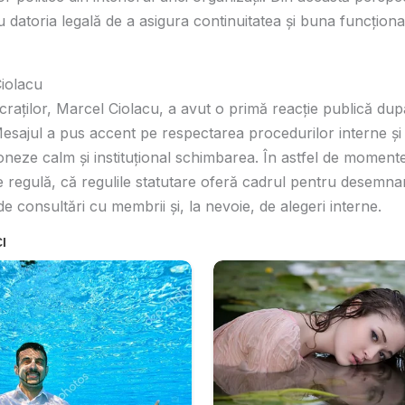
 datoria legală de a asigura continuitatea și buna funcționar
Ciolacu
craților, Marcel Ciolacu, a avut o primă reacție publică dup
sajul a pus accent pe respectarea procedurilor interne și
ioneze calm și instituțional schimbarea. În astfel de moment
de regulă, că regulile statutare oferă cadrul pentru desemn
e consultări cu membrii și, la nevoie, de alegeri interne.