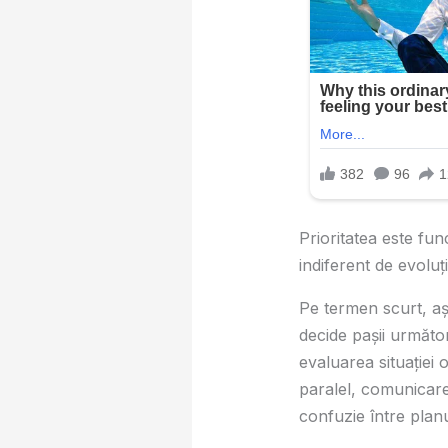
Prioritatea este fun
indiferent de evoluți
Pe termen scurt, aș
decide pașii următor
evaluarea situației o
paralel, comunicarea
confuzie între planul