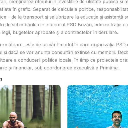
ri, menținerea ritmului în investițiile de utilitate publică și
 aflate în grafic. Separat de calculele politice, responsabilita
lice – de la transport și salubrizare la educație și asistență
o de schimbările din interiorul PSD Buzău, administrația c
legii, bugetelor aprobate și a contractelor în derulare.
 următoare, este de urmărit modul în care organizația PSD
l și dacă se vor anunța consultări extinse cu membrii. Decizi
iitoare a conducerii politice locale, în timp ce proiectele oraș
hnic și financiar, sub coordonarea executivă a Primăriei.