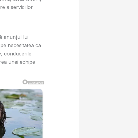
e a serviciilor
ă anunțul lui
 pe necesitatea ca
e, conducerile
area unei echipe