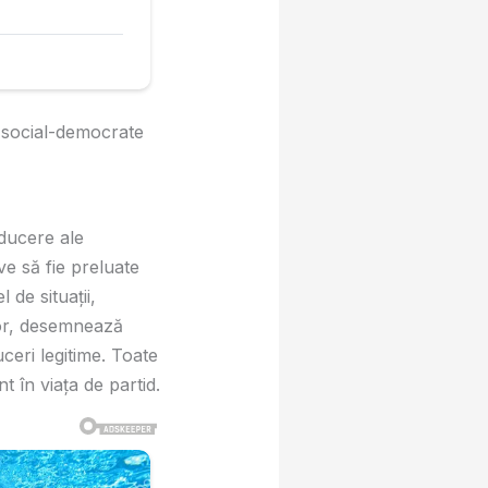
 social-democrate
nducere ale
ve să fie preluate
 de situații,
lor, desemnează
ceri legitime. Toate
 în viața de partid.