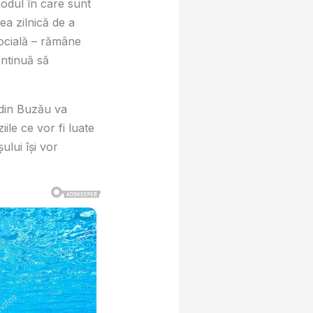
 modul în care sunt
tea zilnică de a
 socială – rămâne
ontinuă să
 din Buzău va
ile ce vor fi luate
ului își vor