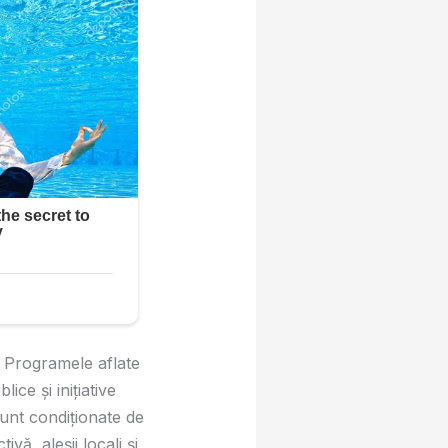
. Programele aflate
lice și inițiative
sunt condiționate de
ivă, aleșii locali și