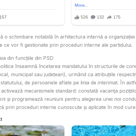
o schimbare notabilă în arhitectura internă a organizației
 ce vor fi gestionate prin proceduri interne ale partidului.
a din funcțiile din PSD
 politice înseamnă încetarea mandatului în structurile de co
 local, municipal sau județean), urmând ca atribuțiile respecti
atutului, de persoanele aflate pe linia de interimat. În astfel
ce activează mecanismele standard: constată vacanța poziții
orii și programează reuniuni pentru alegerea unei noi condu
ă prin proceduri interne cunoscute și aplicate în mod curent