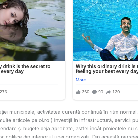
ației municipale, activitatea curentă continuă în ritm normal
lte articole pe oi.ro ) investiții în infrastructură, servicii pub
endare și bugete deja aprobate, astfel încât proiectele nu 
or politice din interiorul unei organizații. Din această perspect