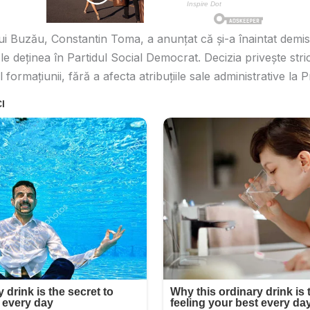
i Buzău, Constantin Toma, a anunțat că și-a înaintat demisia
 deținea în Partidul Social Democrat. Decizia privește strict
ul formațiunii, fără a afecta atribuțiile sale administrative la