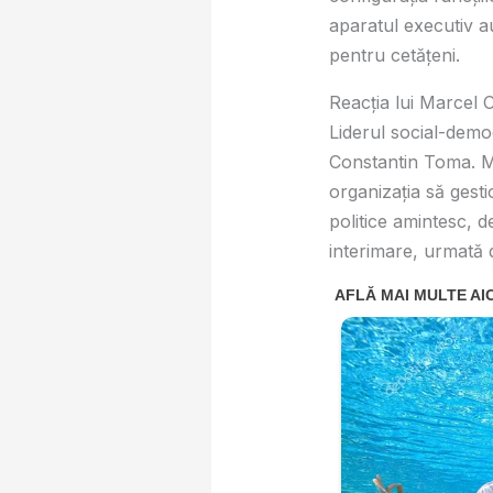
aparatul executiv au
pentru cetățeni.
Reacția lui Marcel 
Liderul social-demo
Constantin Toma. Me
organizația să gest
politice amintesc, 
interimare, urmată d