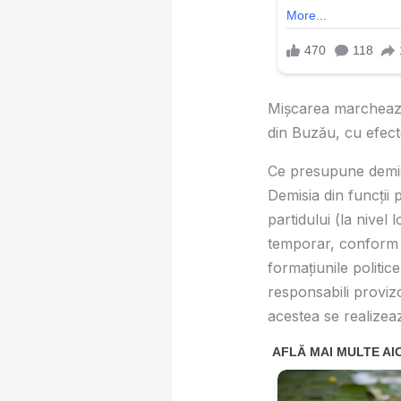
Mișcarea marchează 
din Buzău, cu efecte
Ce presupune demisi
Demisia din funcții
partidului (la nivel
temporar, conform st
formațiunile politi
responsabili proviz
acestea se realizeaz