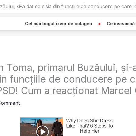
ăului, și-a dat demisia din funcțiile de conducere pe care
ai bogat izvor de colagen
Ce înseamnă Când Vezi O Pânz
n Toma, primarul Buzăului, și-
in funcțiile de conducere pe c
PSD! Cum a reacționat Marcel 
 Comment