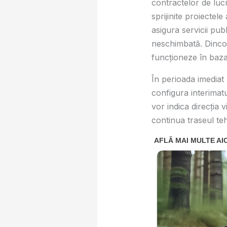
contractelor de lucră
sprijinite proiectele
asigura servicii pub
neschimbată. Dincol
funcționeze în baza 
În perioada imediat
configura interimatu
vor indica direcția v
continua traseul te