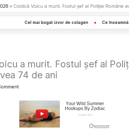
026
Costică Voicu a murit. Fostul șef al Poliției Române 
mai bogat izvor de colagen
Ce înseamnă Când Vezi O Pânz
icu a murit. Fostul șef al Poliț
vea 74 de ani
 Comment