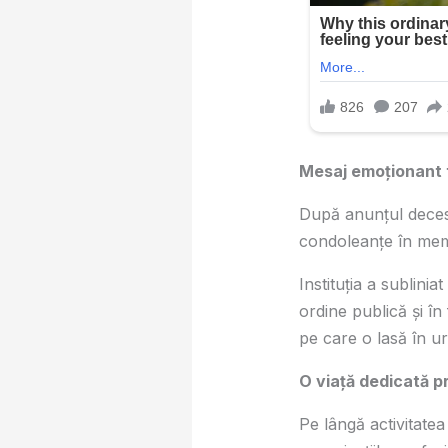
Mesaj emoționant t
După anunțul decesu
condoleanțe în memo
Instituția a sublini
ordine publică și în
pe care o lasă în u
O viață dedicată pr
Pe lângă activitatea 