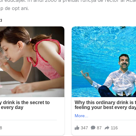
 educației. În anul 2000 a preluat funcția de rector al Acad
p de opt ani.