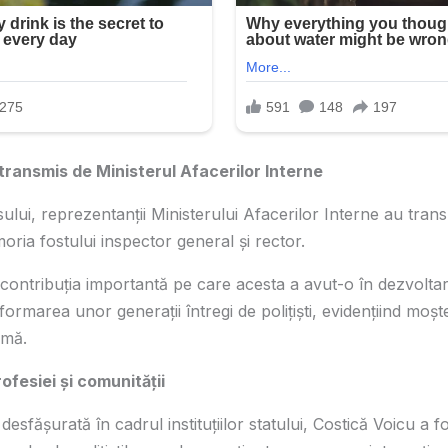
ransmis de Ministerul Afacerilor Interne
lui, reprezentanții Ministerului Afacerilor Interne au tran
ria fostului inspector general și rector.
at contribuția importantă pe care acesta a avut-o în dezvolta
 formarea unor generații întregi de polițiști, evidențiind moș
rmă.
ofesiei și comunității
desfășurată în cadrul instituțiilor statului, Costică Voicu a fo