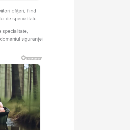
ori ofițeri, fiind
i de specialitate.
specialitate,
 domeniul siguranței