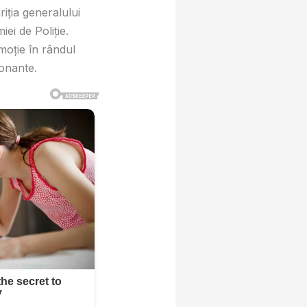
riția generalului
ei de Poliție.
moție în rândul
ionante.