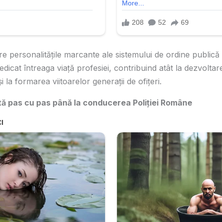
re personalitățile marcante ale sistemului de ordine publică
dicat întreaga viață profesiei, contribuind atât la dezvoltarea
 și la formarea viitoarelor generații de ofițeri.
tă pas cu pas până la conducerea Poliției Române