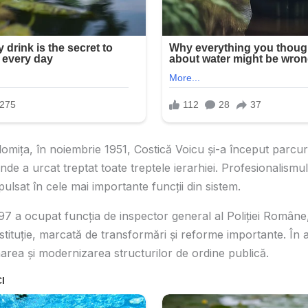
lomița, în noiembrie 1951, Costică Voicu și-a început parcur
 unde a urcat treptat toate treptele ierarhiei. Profesionalismu
lsat în cele mai importante funcții din sistem.
997 a ocupat funcția de inspector general al Poliției Române
tituție, marcată de transformări și reforme importante. În a
narea și modernizarea structurilor de ordine publică.