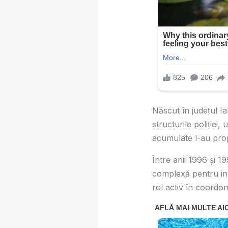
Născut în județul Ia
structurile poliției,
acumulate l-au propu
Între anii 1996 și 1
complexă pentru ins
rol activ în coordo