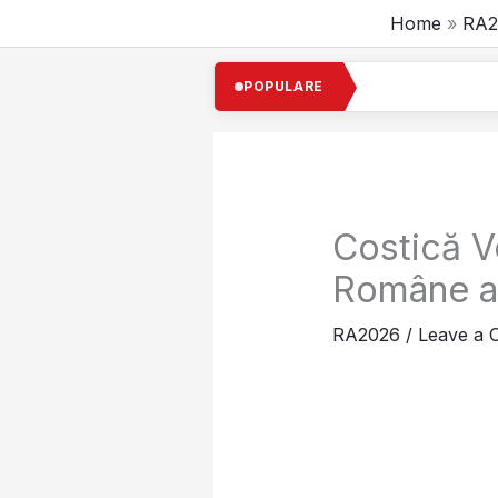
Skip
Home
RA2
to
content
Cel 
POPULARE
Costică Vo
Române a
RA2026
/
Leave a