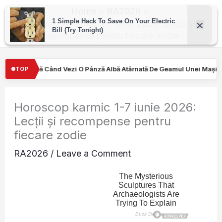
Skip
Home
RA2026
to
Horoscop karmic 1-7 iunie 2026: Lecții și
recompense pentru fiecare zodie
content
nză Albă Atârnată De Geamul Unei Mașini. Semnalul…
Turiştilor 
TOP
Horoscop karmic 1-7 iunie 2026:
Lecții și recompense pentru
fiecare zodie
RA2026
/
Leave a Comment