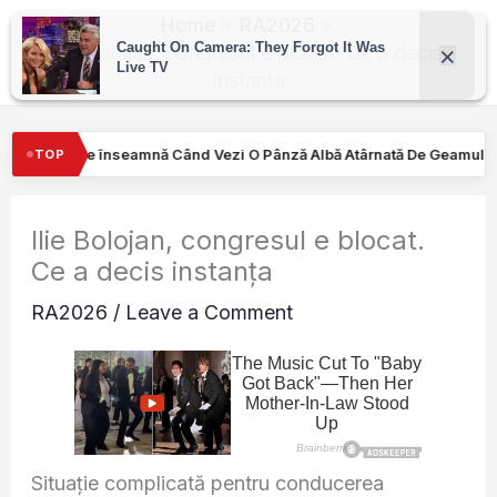
Skip
Home
RA2026
to
Ilie Bolojan, congresul e blocat. Ce a decis
instanța
content
Vezi O Pânză Albă Atârnată De Geamul Unei Mașini. Semnalul…
TOP
Ilie Bolojan, congresul e blocat.
Ce a decis instanța
RA2026
/
Leave a Comment
Situație complicată pentru conducerea