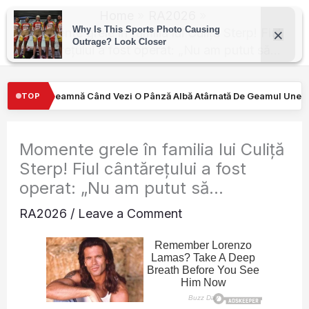
Skip
Home
RA2026
to
Momente grele în familia lui Culiță Sterp! Fiul
cântărețului a fost operat: „Nu am putut să…
content
O Pânză Albă Atârnată De Geamul Unei Mașini. Semnalul…
Turişti
TOP
Momente grele în familia lui Culiță
Sterp! Fiul cântărețului a fost
operat: „Nu am putut să…
RA2026
/
Leave a Comment