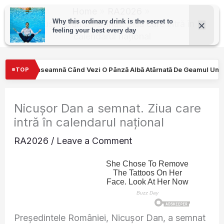
Skip
Home
RA2026
to
Nicușor Dan a semnat. Ziua care intră în
calendarul național
content
O Pânză Albă Atârnată De Geamul Unei Mașini. Semnalul…
Turişt
TOP
Nicușor Dan a semnat. Ziua care
intră în calendarul național
RA2026
/
Leave a Comment
Președintele României, Nicușor Dan, a semnat