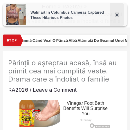
Skip
Home
RA2026
to
Părinții o așteptau acasă, însă au primit cea mai
cumplită veste. Drama care a îndoliat o familie
content
 Pânză Albă Atârnată De Geamul Unei Mașini. Semnalul…
Turişti
TOP
Părinții o așteptau acasă, însă au
primit cea mai cumplită veste.
Drama care a îndoliat o familie
RA2026
/
Leave a Comment