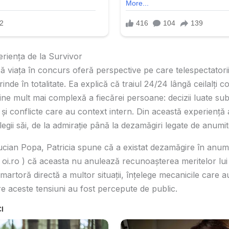
rienţa de la Survivor
că viaţa în concurs oferă perspective pe care telespectatorii,
rinde în totalitate. Ea explică că traiul 24/24 lângă ceilalţi 
ine mult mai complexă a fiecărei persoane: decizii luate s
şi conflicte care au context intern. Din această experienţă 
egii săi, de la admiraţie până la dezamăgiri legate de anum
ucian Popa, Patricia spune că a existat dezamăgire în anum
pe oi.ro ) că aceasta nu anulează recunoaşterea meritelor lui
martoră directă a multor situaţii, înţelege mecanicile care au
are aceste tensiuni au fost percepute de public.