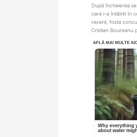
După încheierea sez
care i-a întâlnit în 
recent, fosta concur
Cristian Boureanu pen