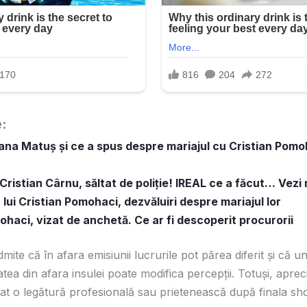
e:
eana Matuș și ce a spus despre mariajul cu Cristian Pomo
Cristian Cârnu, săltat de poliție! IREAL ce a făcut… Vezi
 lui Cristian Pomohaci, dezvăluiri despre mariajul lor
ohaci, vizat de anchetă. Ce ar fi descoperit procurorii
te că în afara emisiunii lucrurile pot părea diferit şi că u
atea din afara insulei poate modifica percepţii. Totuşi, aprec
trat o legătură profesională sau prietenească după finala sh