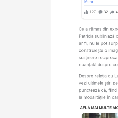
Ce a rămas din expe
Patricia subliniază 
ar fi, nu le pot surp
construieşte o imag
susţinere reciprocă 
nuanţată despre col
Despre relaţia cu L
vezi ultimele știri 
punctează că, fiind 
la modalităţile în c