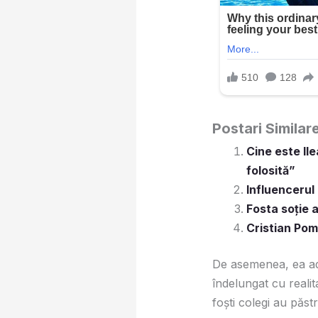
Postari Similar
Cine este Il
folosită”
Influencerul 
Fosta soție a
Cristian Pom
De asemenea, ea admi
îndelungat cu realit
foşti colegi au păs