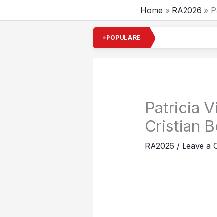
Skip
Home
RA2026
P
to
content
Cel mai boga
POPULARE
Patricia V
Cristian 
RA2026
/
Leave a