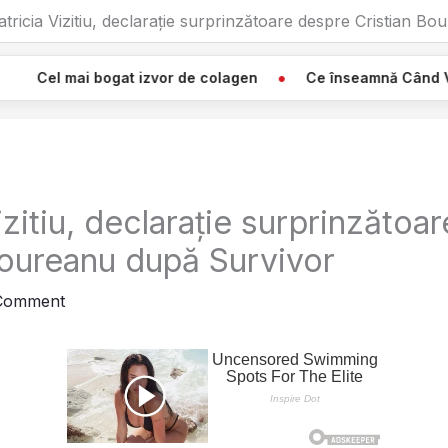
atricia Vizitiu, declarație surprinzătoare despre Cristian B
t izvor de colagen
Ce înseamnă Când Vezi O Pânză Albă
izitiu, declarație surprinzătoa
Boureanu după Survivor
 Comment