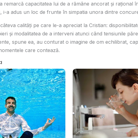
 remarcă capacitatea lui de a rămâne ancorat şi raţional în
i, i-a adus un loc de frunte în simpatia unora dintre concure
câteva calităţi pe care le-a apreciat la Cristian: disponibilita
ieri şi modalitatea de a interveni atunci când tensiunile pă
e, spune ea, au conturat o imagine de om echilibrat, capab
 momentele care contează.