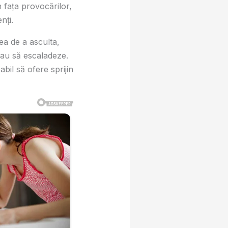
 faţa provocărilor,
nţi.
tea de a asculta,
reau să escaladeze.
il să ofere sprijin