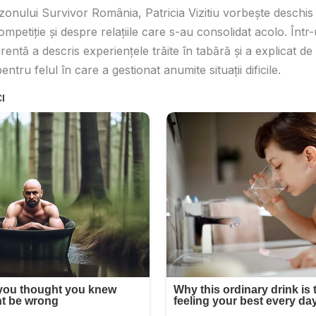
onului Survivor România, Patricia Vizitiu vorbeşte deschi
competiţie şi despre relaţiile care s-au consolidat acolo. Într
entă a descris experienţele trăite în tabără şi a explicat de
tru felul în care a gestionat anumite situaţii dificile.