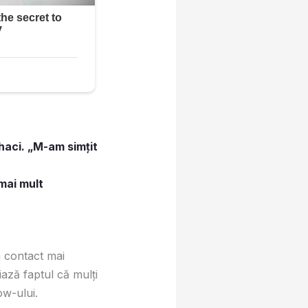
haci. „M-am simțit
 mai mult
n contact mai
iază faptul că mulţi
ow-ului.