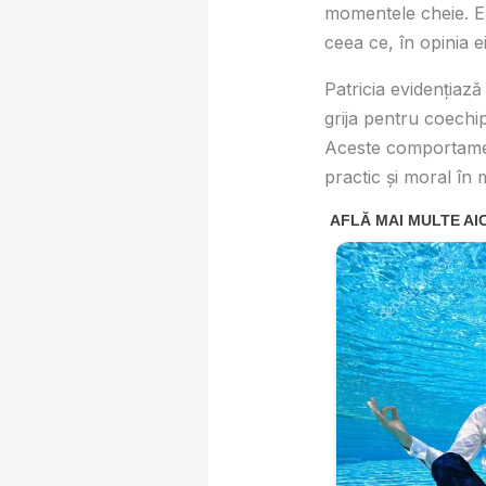
momentele cheie. Ea
ceea ce, în opinia e
Patricia evidenţiază 
grija pentru coechip
Aceste comportament
practic şi moral în