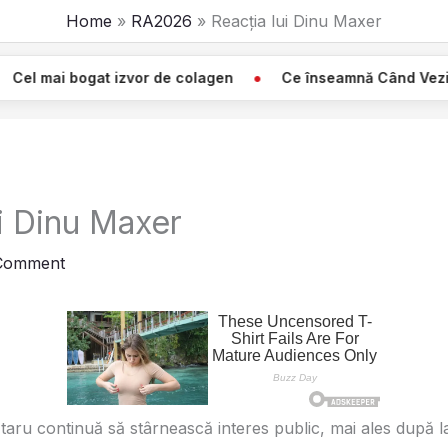
Home
RA2026
Reacția lui Dinu Maxer
zvor de colagen
Ce înseamnă Când Vezi O Pânză Albă Atâ
ui Dinu Maxer
 Comment
taru continuă să stârnească interes public, mai ales după la