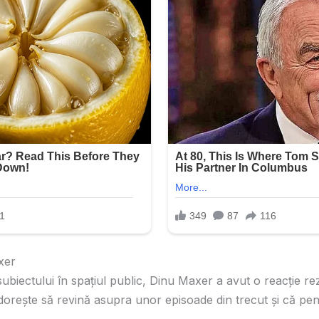
xer
subiectului în spațiul public, Dinu Maxer a avut o reacție rez
dorește să revină asupra unor episoade din trecut și că pent