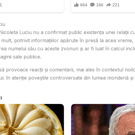
ciu
Nicoleta Luciu nu a confirmat public existența unei relații c
 mult, potrivit informațiilor apărute în presă la acea vreme, 
ea numelui său cu aceste zvonuri și ar fi luat în calcul inclu
ginii sale publice.
ă provoace reacții și comentarii, mai ales în contextul noilo
duc în atenție poveștile controversate din lumea mondenă și 