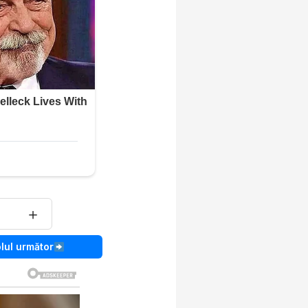
＋
olul următor