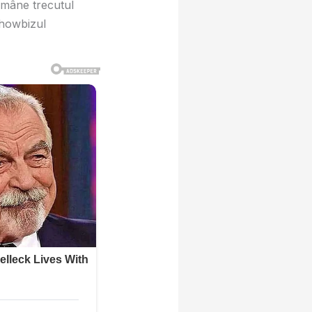
ămâne trecutul
showbizul