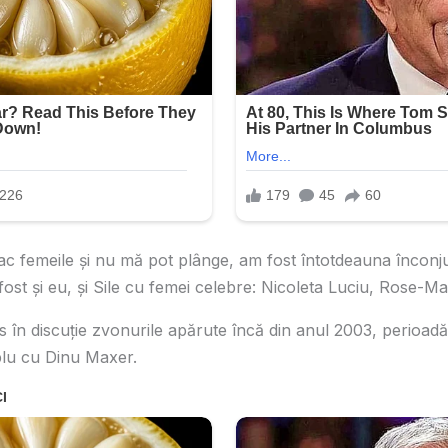
lac femeile și nu mă pot plânge, am fost întotdeauna înconj
st și eu, și Sile cu femei celebre: Nicoleta Luciu, Rose-Mari
s în discuție zvonurile apărute încă din anul 2003, perioadă
lu cu Dinu Maxer.