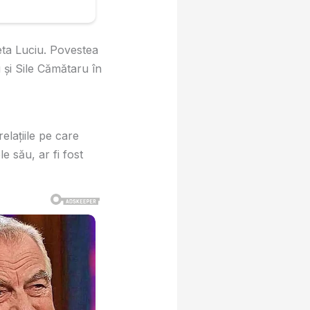
eta Luciu. Povestea
 și Sile Cămătaru în
elațiile pe care
le său, ar fi fost