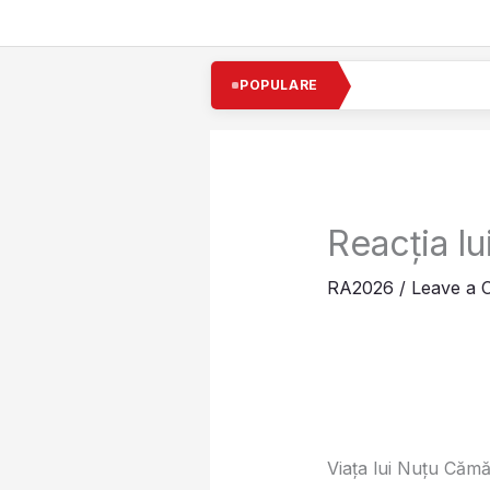
Skip
to
content
Cel mai bogat i
POPULARE
Reacția l
RA2026
/
Leave a
Viața lui Nuțu Cămă