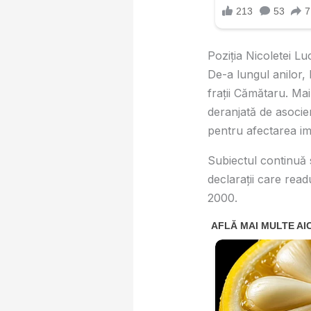
Poziția Nicoletei Lu
De-a lungul anilor, 
frații Cămătaru. Mai
deranjată de asocier
pentru afectarea ima
Subiectul continuă s
declarații care rea
2000.