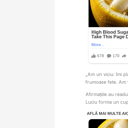
„Am un viciu: îmi p
frumoase fete. Am fo
Afirmațiile au readu
Luciu forma un cup