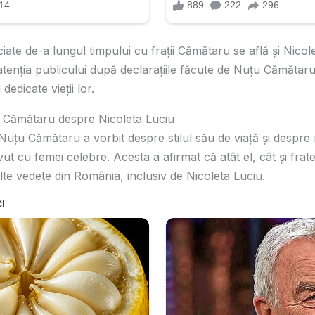
iate de-a lungul timpului cu frații Cămătaru se află și Nicol
atenția publicului după declarațiile făcute de Nuțu Cămătaru
dedicate vieții lor.
țu Cămătaru despre Nicoleta Luciu
 Nuțu Cămătaru a vorbit despre stilul său de viață și despre r
vut cu femei celebre. Acesta a afirmat că atât el, cât și frate
lte vedete din România, inclusiv de Nicoleta Luciu.