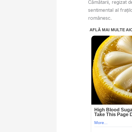
Cămătarii, regizat 
sentimental al fraț
românesc.