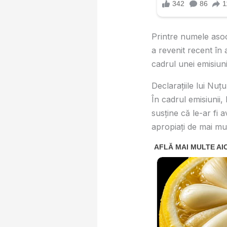
Printre numele asoc
a revenit recent în 
cadrul unei emisiuni 
Declarațiile lui Nu
În cadrul emisiunii,
susține că le-ar fi a
apropiați de mai mu