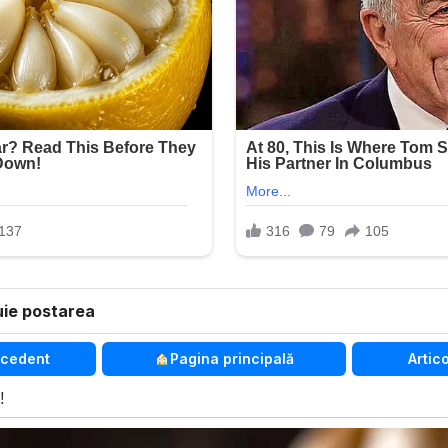
uie postarea
ecedent
Pagina principală
Artic