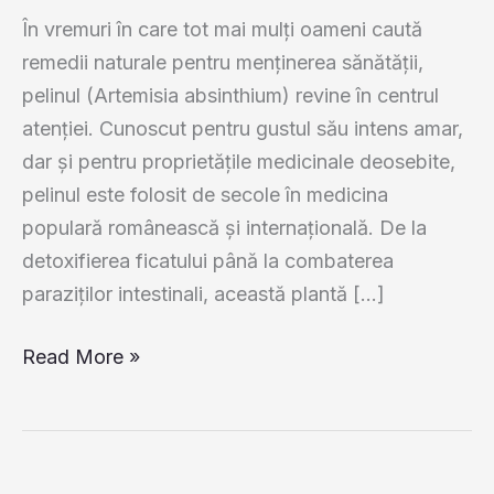
În vremuri în care tot mai mulți oameni caută
remedii naturale pentru menținerea sănătății,
pelinul (Artemisia absinthium) revine în centrul
atenției. Cunoscut pentru gustul său intens amar,
dar și pentru proprietățile medicinale deosebite,
pelinul este folosit de secole în medicina
populară românească și internațională. De la
detoxifierea ficatului până la combaterea
paraziților intestinali, această plantă […]
Pelinul
Read More »
–
Planta
Amăruie
care