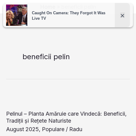
Skip
Home
beneficii pelin
to
content
beneficii pelin
Pelinul – Planta Amăruie care Vindecă: Beneficii,
Tradiții și Rețete Naturiste
August 2025
,
Populare
/
Radu