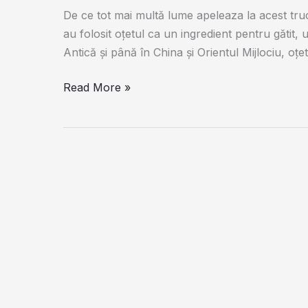
De ce tot mai multă lume apeleaza la acest truc!
au folosit oţetul ca un ingredient pentru găti
Antică şi până în China şi Orientul Mijlociu, oţe
Pune
Read More »
oțet
pe
o
felie
de
pâine
și
las-
o
în
bucătărie