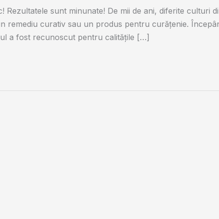
 Rezultatele sunt minunate! De mii de ani, diferite culturi d
t, un remediu curativ sau un produs pentru curăţenie. Înce
tul a fost recunoscut pentru calităţile […]