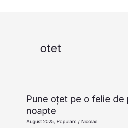
Skip
to
content
otet
Pune oțet pe o felie de 
noapte
August 2025
,
Populare
/
Nicolae