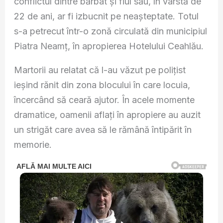
conflictul dintre bărbat și fiul său, în vârstă de
22 de ani, ar fi izbucnit pe neașteptate. Totul
s-a petrecut într-o zonă circulată din municipiul
Piatra Neamț, în apropierea Hotelului Ceahlău.
Martorii au relatat că l-au văzut pe polițist
ieșind rănit din zona blocului în care locuia,
încercând să ceară ajutor. În acele momente
dramatice, oamenii aflați în apropiere au auzit
un strigăt care avea să le rămână întipărit în
memorie.