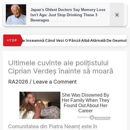
Skip
Home
RA2026
to
Ultimele cuvinte ale polițistului Ciprian Verdeș
înainte să moară
content
zi O Pânză Albă Atârnată De Geamul Unei Mașini. Semnalul…
Tu
TOP
Ultimele cuvinte ale polițistului
Ciprian Verdeș înainte să moară
RA2026
/
Leave a Comment
Comunitatea din Piatra Neamț este în