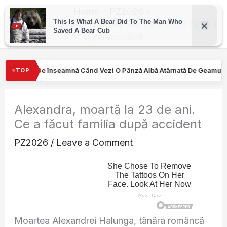
Skip
Home
PZ2026
to
Alexandra, moartă la 23 de ani. Ce a făcut familia
după accident
content
nd Vezi O Pânză Albă Atârnată De Geamul Unei Mașini. Semnalul…
TOP
Alexandra, moartă la 23 de ani.
Ce a făcut familia după accident
PZ2026
/
Leave a Comment
Moartea Alexandrei Halunga, tânăra româncă