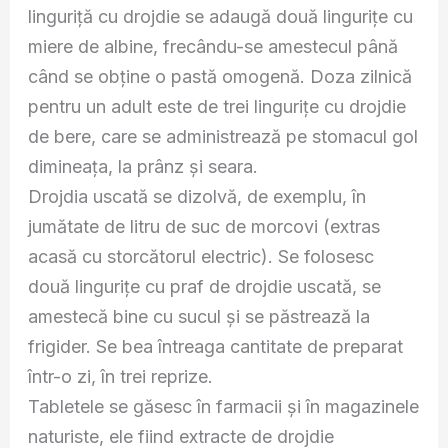
linguriţă cu drojdie se adaugă două linguriţe cu
miere de albine, frecându-se amestecul până
când se obţine o pastă omogenă. Doza zilnică
pentru un adult este de trei linguriţe cu drojdie
de bere, care se administrează pe stomacul gol
dimineaţa, la prânz şi seara.
Drojdia uscată se dizolvă, de exemplu, în
jumătate de litru de suc de morcovi (extras
acasă cu storcătorul electric). Se folosesc
două linguriţe cu praf de drojdie uscată, se
amestecă bine cu sucul şi se păstrează la
frigider. Se bea întreaga cantitate de preparat
într-o zi, în trei reprize.
Tabletele se găsesc în farmacii şi în magazinele
naturiste, ele fiind extracte de drojdie