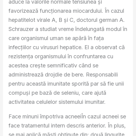
aduce la valorile normale tensiunea şi
favorizează funcţionarea miocardului. În cazul
hepatitelot virale A, B şi C, doctorul german A.
Schrauzer a studiat vreme îndelungată modul în
care organismul uman se apără în faţa
infecţiilor cu virusuri hepatice. El a observat că
rezistenţa organismului în confruntarea cu
acestea creşte semnificativ când se
administrează drojdie de bere. Responsabili
pentru această imunitate sporită par să fie unii
compuşi pe bază de seleniu, care ajută
activitatea celulelor sistemului imunitar.
Face minuni împotriva acneeiÎn cazul acneei se
face tratamentul intern descris anterior. În plus,
se mai aplică măşti obţinute din: două linguriţe