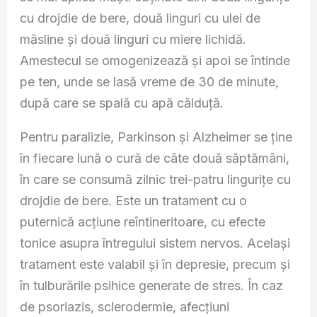
cu drojdie de bere, două linguri cu ulei de
măsline şi două linguri cu miere lichidă.
Amestecul se omogenizează şi apoi se întinde
pe ten, unde se lasă vreme de 30 de minute,
după care se spală cu apă călduţă.
Pentru paralizie, Parkinson şi Alzheimer se ţine
în fiecare lună o cură de câte două săptămâni,
în care se consumă zilnic trei-patru linguriţe cu
drojdie de bere. Este un tratament cu o
puternică acţiune reîntineritoare, cu efecte
tonice asupra întregului sistem nervos. Acelaşi
tratament este valabil şi în depresie, precum şi
în tulburările psihice generate de stres. În caz
de psoriazis, sclerodermie, afecţiuni