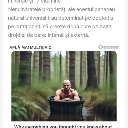
minerale şi 17 vitamine.
Nenumăratele proprietăţi ale acestui panaceu
natural universal i-au determinat pe doctori şi
pe nutriţionişti să creeze două cure pe baza
drojdiei de bere: internă şi externă.