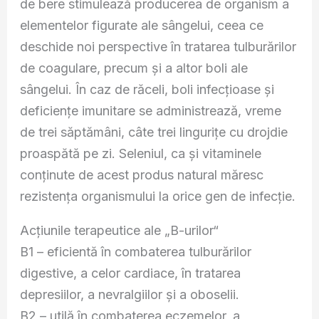
de bere stimulează producerea de organism a
elementelor figurate ale sângelui, ceea ce
deschide noi perspective în tratarea tulburărilor
de coagulare, precum şi a altor boli ale
sângelui. În caz de răceli, boli infecţioase şi
deficienţe imunitare se administrează, vreme
de trei săptămâni, câte trei linguriţe cu drojdie
proaspătă pe zi. Seleniul, ca şi vitaminele
conţinute de acest produs natural măresc
rezistenţa organismului la orice gen de infecţie.
Acţiunile terapeutice ale „B-urilor“
B1 – eficientă în combaterea tulburărilor
digestive, a celor cardiace, în tratarea
depresiilor, a nevralgiilor şi a oboselii.
B2 – utilă în combaterea eczemelor, a