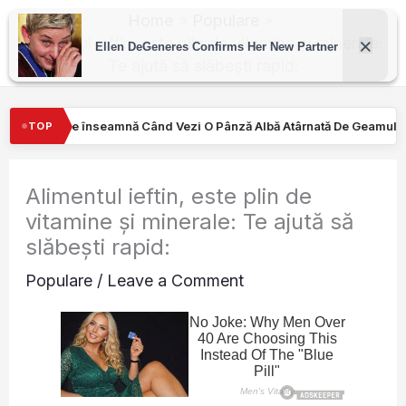
Skip
Home
Populare
to
Alimentul ieftin, este plin de vitamine și minerale:
Te ajută să slăbești rapid:
content
 Când Vezi O Pânză Albă Atârnată De Geamul Unei Mașini. Semnalul…
TOP
Alimentul ieftin, este plin de
vitamine și minerale: Te ajută să
slăbești rapid:
Populare
/
Leave a Comment