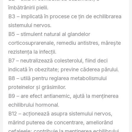
îmbătrânirii pielii.
B3 – implicată în procese ce ţin de echilibrarea
sistemului nervos.
B5 – stimulent natural al glandelor
corticosuprarenale, remediu antistres, măreşte
rezistenţa la infecţii.
B7 – neutralizează colesterolul, fiind deci
indicată în obezitate; previne căderea părului.
B8 – utilă pentru reglarea metabolismului
proteinelor şi grăsimilor.
B9 – are efect antianemic, ajută la menţinerea
echilibrului hormonal.
B12 – acţionează asupra sistemului nervos,
mărind puterea de concentrare, ameliorând
cefaleele; contribuie la menţinerea echilibrului