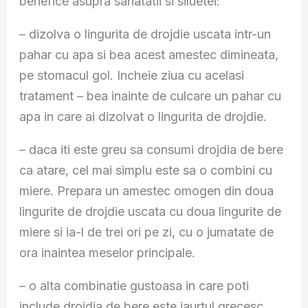
benefice asupra sanatatii si siluetei:
– dizolva o lingurita de drojdie uscata intr-un
pahar cu apa si bea acest amestec dimineata,
pe stomacul gol. Incheie ziua cu acelasi
tratament – bea inainte de culcare un pahar cu
apa in care ai dizolvat o lingurita de drojdie.
– daca iti este greu sa consumi drojdia de bere
ca atare, cel mai simplu este sa o combini cu
miere. Prepara un amestec omogen din doua
lingurite de drojdie uscata cu doua lingurite de
miere si ia-l de trei ori pe zi, cu o jumatate de
ora inaintea meselor principale.
– o alta combinatie gustoasa in care poti
include drojdia de bere este iaurtul grecesc.