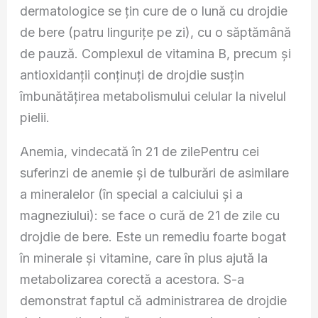
dermatologice se ţin cure de o lună cu drojdie
de bere (patru linguriţe pe zi), cu o săptămână
de pauză. Complexul de vitamina B, precum şi
antioxidanţii conţinuţi de drojdie susţin
îmbunătăţirea metabolismului celular la nivelul
pielii.
Anemia, vindecată în 21 de zilePentru cei
suferinzi de anemie şi de tulburări de asimilare
a mineralelor (în special a calciului şi a
magneziului): se face o cură de 21 de zile cu
drojdie de bere. Este un remediu foarte bogat
în minerale şi vitamine, care în plus ajută la
metabolizarea corectă a acestora. S-a
demonstrat faptul că administrarea de drojdie