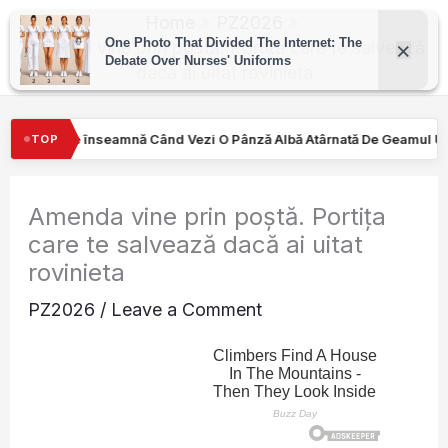
Skip
Home
PZ2026
to
Amenda vine prin poștă. Portița care te salvează
dacă ai uitat rovinieta
content
ezi O Pânză Albă Atârnată De Geamul Unei Mașini. Semnalul…
T
TOP
Amenda vine prin poștă. Portița
care te salvează dacă ai uitat
rovinieta
PZ2026
/
Leave a Comment