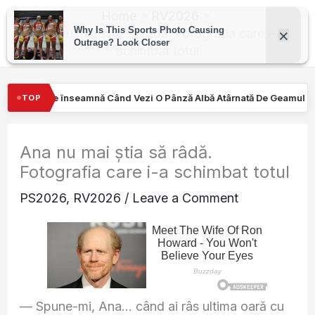
Skip
Home
RV2026
to
Ana nu mai știa să râdă. Fotografia care i-a
schimbat totul
content
Vezi O Pânză Albă Atârnată De Geamul Unei Mașini. Semnalul…
TOP
Ana nu mai știa să râdă.
Fotografia care i-a schimbat totul
PS2026
,
RV2026
/
Leave a Comment
— Spune-mi, Ana… când ai râs ultima oară cu