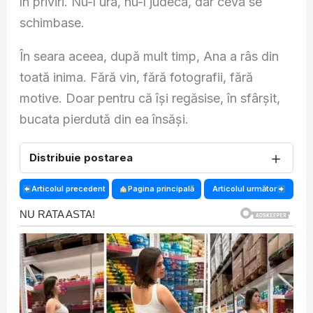
în priviri. Nu-l ura, nu-l judeca, dar ceva se
schimbase.
În seara aceea, după mult timp, Ana a râs din
toată inima. Fără vin, fără fotografii, fără
motive. Doar pentru că își regăsise, în sfârșit,
bucata pierdută din ea însăși.
＋
Distribuie postarea
Articolul precedent
Pagina principală
Articolul următor