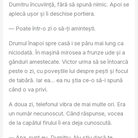
Dumitru încuviință, fără să spună nimic. Apoi se
aplecă ușor și îi deschise portiera.
— Poate într-o zi o să-ți amintești.
Drumul înapoi spre casă i se păru mai lung ca
niciodată. În mașină mirosea a frunze ude și a
gânduri amestecate. Victor urma să se întoarcă
peste o zi, cu poveștile lui despre pești și focul
de tabără. Iar ea… ea nu știa ce-o să-i spună
când o va privi.
A doua zi, telefonul vibra de mai multe ori. Era
un număr necunoscut. Când răspunse, vocea
de la capătul firului îi era deja cunoscută.
— Ana, sunt eu. Dumitru. Nu știu dacă te