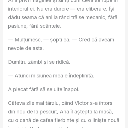
Ana privi imaginea și simți cum ceva se rupe în
interiorul ei. Nu era durere — era eliberare. Își
dădu seama că ani la rând trăise mecanic, fără
pasiune, fără scânteie.
— Mulțumesc, — șopti ea. — Cred că aveam
nevoie de asta.
Dumitru zâmbi și se ridică.
— Atunci misiunea mea e îndeplinită.
A plecat fără să se uite înapoi.
Câteva zile mai târziu, când Victor s-a întors
din nou de la pescuit, Ana îl aștepta la masă,
cu o cană de cafea fierbinte și cu o liniște nouă