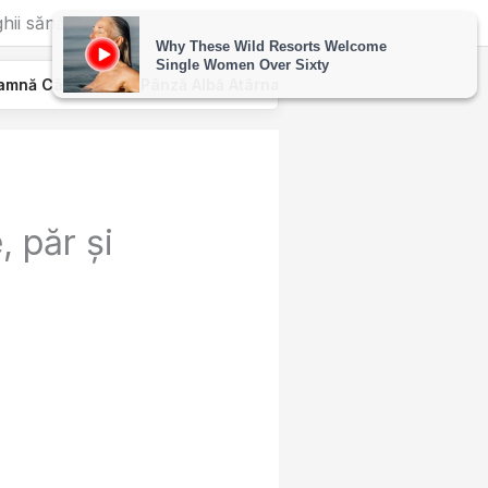
ghii sănătoase
 Pânză Albă Atârnată De Geamul Unei Mașini. Semnalul…
, păr și