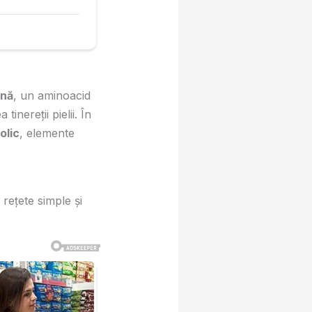
ină
, un aminoacid
inereții pielii. În
folic
, elemente
rețete simple și