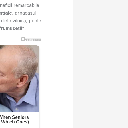
eficii remarcabile
nțiale
, arpacașul
n dieta zilnică, poate
 frumuseții”
.