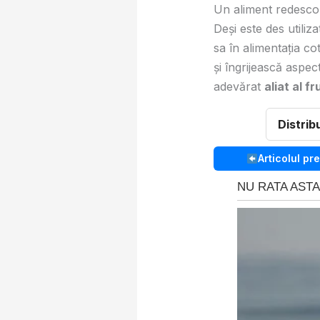
Un aliment redescope
Deși este des utiliz
sa în alimentația co
și îngrijească aspe
adevărat
aliat al f
Distrib
Articolul pr