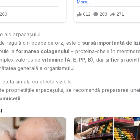
ive ale arpacașului
de regulă din boabe de orz, este o
sursă importantă de liz
buie la
formarea colagenului
– proteina-cheie în menținerea t
omplex valoros de
vitamine (A, E, PP, B)
, dar și
fier și acid 
nătatea generală a organismului.
 rețetă simplă cu efecte vizibile
de proprietățile arpacașului, se recomandă prepararea unei 
rumuseții
.