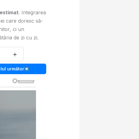
estimat
. Integrarea
cei care doresc să-
itor, ci un
tăria de zi cu zi.
＋
olul următor