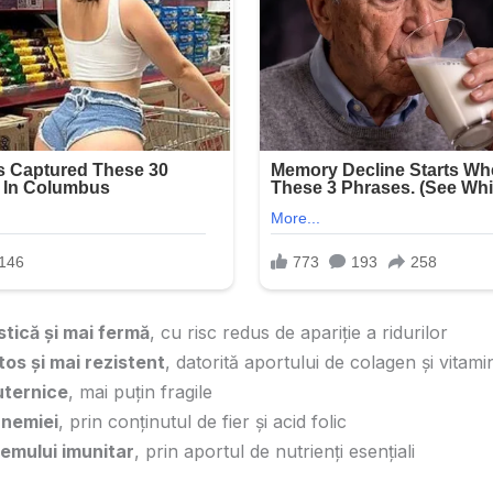
stică și mai fermă
, cu risc redus de apariție a ridurilor
tos și mai rezistent
, datorită aportului de colagen și vitami
uternice
, mai puțin fragile
anemiei
, prin conținutul de fier și acid folic
temului imunitar
, prin aportul de nutrienți esențiali