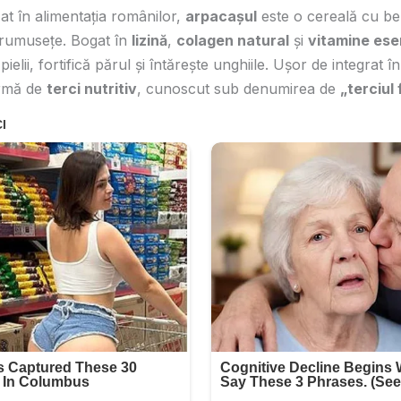
izat în alimentația românilor,
arpacașul
este o cereală cu ben
frumusețe. Bogat în
lizină
,
colagen natural
și
vitamine ese
 pielii, fortifică părul și întărește unghiile. Ușor de integrat î
ormă de
terci nutritiv
, cunoscut sub denumirea de
„terciul