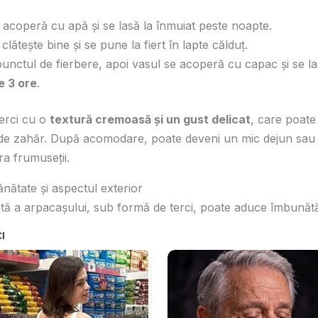
acoperă cu apă și se lasă la înmuiat peste noapte.
clătește bine și se pune la fiert în lapte călduț.
unctul de fierbere, apoi vasul se acoperă cu capac și se las
e 3 ore
.
terci cu o
textură cremoasă și un gust delicat
, care poate
 de zahăr. După acomodare, poate deveni un mic dejun sau 
ra frumuseții.
ănătate și aspectul exterior
 a arpacașului, sub formă de terci, poate aduce îmbunătățir