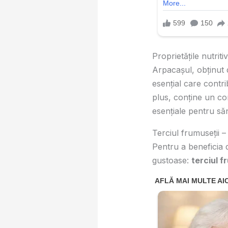
Proprietățile nutrit
Arpacașul, obținut 
esențial care contri
plus, conține un c
esențiale pentru să
Terciul frumuseții –
Pentru a beneficia 
gustoase:
terciul f