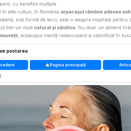
rit, cu beneficii multiple
at în alte culturi, în România
arpacașul rămâne adesea sub
tidiană, sub formă de terci, este o alegere inspirată pentru 
ctul într-un mod
natural și sănătos
. Nu doar un aliment hrăn
rumuseții
, arpacașul merită redescoperit și valorificat în bucă
uie postarea
ecedent
Pagina principală
Artic