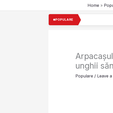
Skip
Home
Popu
to
content
POPULARE
Arpacașul 
unghii să
Populare
/
Leave 