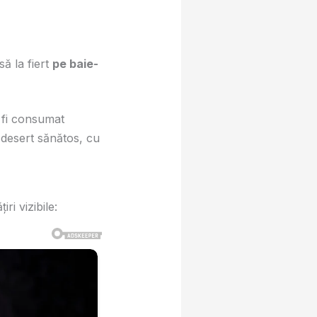
ă la fiert
pe baie-
 fi consumat
desert sănătos, cu
i vizibile: