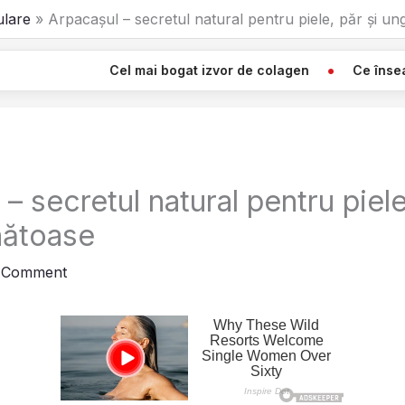
lare
Arpacașul – secretul natural pentru piele, păr și un
Cel mai bogat izvor de colagen
Ce înseamnă Când Vezi O
– secretul natural pentru piele
nătoase
a Comment