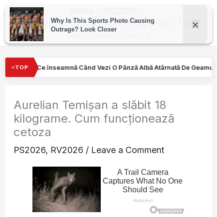
Skip
Home
RV2026
to
Aurelian Temișan a slăbit 18 kilograme. Cum
funcționează cetoza
content
ând Vezi O Pânză Albă Atârnată De Geamul Unei Mașini. Semnalul…
TOP
Aurelian Temișan a slăbit 18
kilograme. Cum funcționează
cetoza
PS2026
,
RV2026
/
Leave a Comment