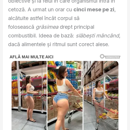
obiective și la felul în care organismul intră în
cetoză. A urmat un orar cu
cinci mese pe zi
,
alcătuite astfel încât corpul să
folosească
grăsimea
drept principal
combustibil. Ideea de bază:
slăbești mâncând
,
dacă alimentele și ritmul sunt corect alese.