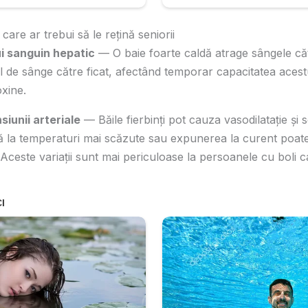
care ar trebui să le rețină seniorii
ui sanguin hepatic
— O baie foarte caldă atrage sângele căt
 de sânge către ficat, afectând temporar capacitatea acest
xine.
nsiunii arteriale
— Băile fierbinți pot cauza vasodilatație și s
ă la temperaturi mai scăzute sau expunerea la curent poate
. Aceste variații sunt mai periculoase la persoanele cu boli