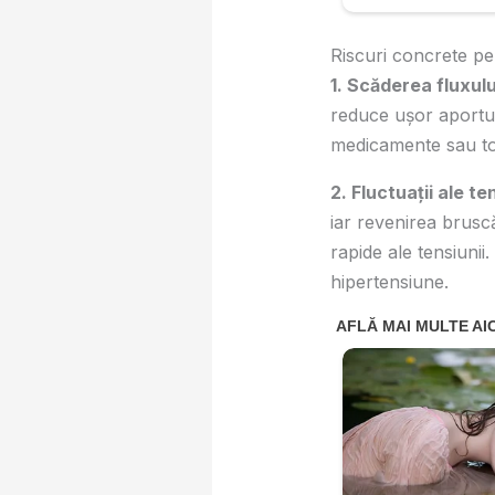
Riscuri concrete pe 
1. Scăderea fluxul
reduce ușor aportul
medicamente sau to
2. Fluctuații ale te
iar revenirea brusc
rapide ale tensiunii
hipertensiune.