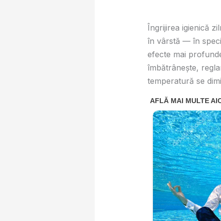
Îngrijirea igienică 
în vârstă — în spec
efecte mai profund
îmbătrânește, reglar
temperatură se dimin