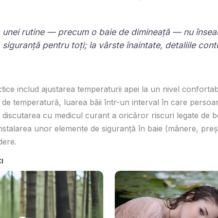
a unei rutine — precum o baie de dimineață — nu înse
siguranță pentru toți; la vârste înaintate, detaliile con
ce includ ajustarea temperaturii apei la un nivel confortabi
 de temperatură, luarea băii într-un interval în care perso
și discutarea cu medicul curant a oricăror riscuri legate de 
 instalarea unor elemente de siguranță în baie (mânere, preș
dere.