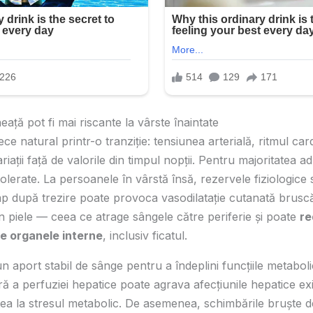
eață pot fi mai riscante la vârste înaintate
ce natural printr-o tranziție: tensiunea arterială, ritmul card
ații față de valorile din timpul nopții. Pentru majoritatea adu
 tolerate. La persoanele în vârstă însă, rezervele fiziologice
timp după trezire poate provoca vasodilatație cutanată brusc
n piele — ceea ce atrage sângele către periferie și poate
re
re organele interne
, inclusiv ficatul.
n aport stabil de sânge pentru a îndeplini funcțiile metabolic
 a perfuziei hepatice poate agrava afecțiunile hepatice ex
atea la stresul metabolic. De asemenea, schimbările bruște 