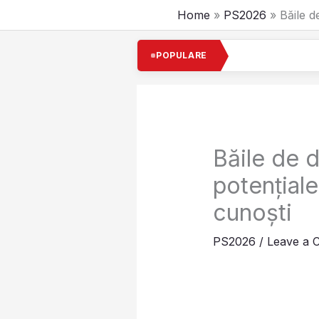
Skip
Home
PS2026
Băile d
to
content
Cel mai
POPULARE
Băile de d
potențiale
cunoști
PS2026
/
Leave a 