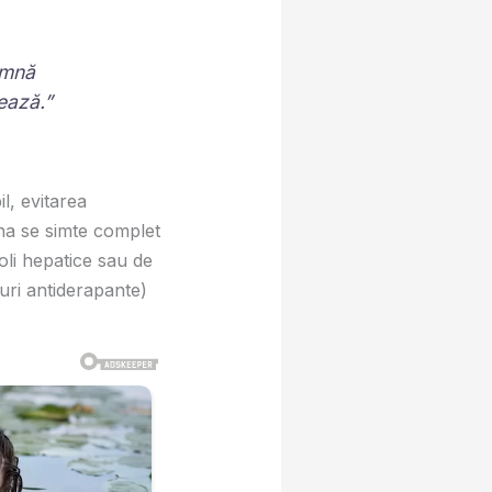
amnă
tează.”
l, evitarea
ana se simte complet
boli hepatice sau de
uri antiderapante)