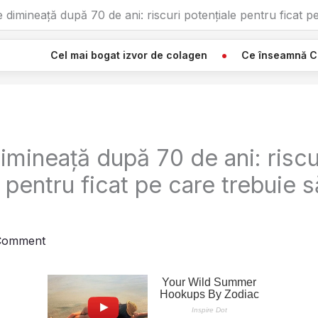
e dimineață după 70 de ani: riscuri potențiale pentru ficat p
 bogat izvor de colagen
Ce înseamnă Când Vezi O Pânză 
imineață după 70 de ani: riscu
 pentru ficat pe care trebuie s
Comment