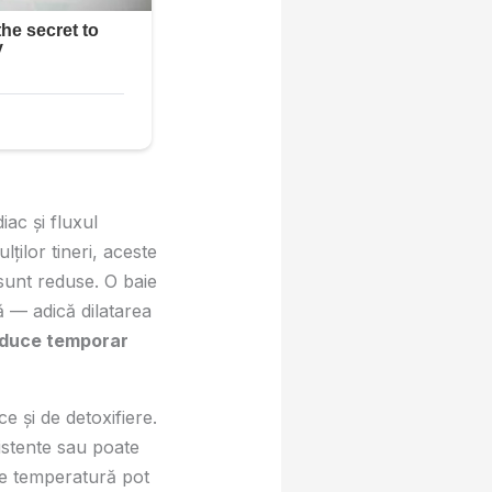
iac și fluxul
lților tineri, aceste
 sunt reduse. O baie
ă — adică dilatarea
duce temporar
e și de detoxifiere.
istente sau poate
de temperatură pot