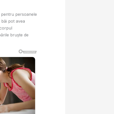
ar pentru persoanele
 băi pot avea
corpul
ările bruşte de