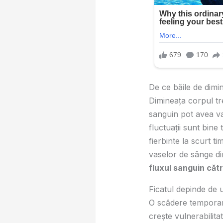
De ce băile de dimin
Dimineața corpul tre
sanguin pot avea vari
fluctuații sunt bine
fierbinte la scurt 
vaselor de sânge di
fluxul sanguin căt
Ficatul depinde de u
O scădere temporară
crește vulnerabilit