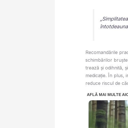
„Simplitate
întotdeauna 
Recomandările practi
schimbărilor bruște
trează și odihnită, 
medicație. În plus,
reduce riscul de că