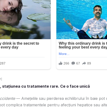
e:
, stațiunea cu tratamente rare. Ce o face unică
accidente
— Amețelile sau pierderea echilibrului în baie pot d
pot complica tratamentele pentru afecțiuni hepatice sau alte