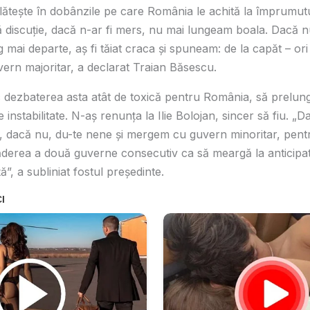
 plătește în dobânzile pe care România le achită la împrumut
 discuție, dacă n-ar fi mers, nu mai lungeam boala. Dacă 
mai departe, aș fi tăiat craca și spuneam: de la capăt – or
vern majoritar, a declarat Traian Băsescu.
 dezbaterea asta atât de toxică pentru România, să prelung
e instabilitate. N-aș renunța la Ilie Bolojan, sincer să fiu. 
 dacă nu, du-te nene și mergem cu guvern minoritar, pent
derea a două guverne consecutiv ca să meargă la anticipate
ă”, a subliniat fostul președinte.