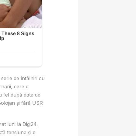
erie de întâlniri cu
rnării, care e
a fel după data de
 Bolojan și fără USR
t luni la Digi24,
stă tensiune şi e