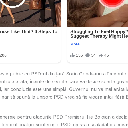
ește public cu PSD-ul din țară Sorin Grindeanu a început o s
u pentru a arăta, înainte de ședința care va decide soarta guve
d, iar concluzia este una simplă: Guvernul nu va mai arăta l
erii par să spună la unison: PSD vrea să fie vioara întâi, fără
nergie pentru atacurile PSD Premierul Ilie Bolojan a declara
interiorul coaliţiei şi internă a PSD, că s-a escaladat cu acea