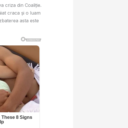
 criza din Coaliție.
tăiat craca și o luam
ezbaterea asta este