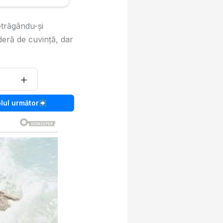
etrăgându-şi
deră de cuvinţă, dar
＋
olul următor