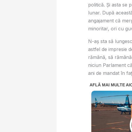
politică. Și asta se
lunar. După această
angajament că merg 
minoritar, ori cu gu
N-aș sta să lungesc
astfel de impresie d
rămână, să rămână,
niciun Parlament că
ani de mandat în faț