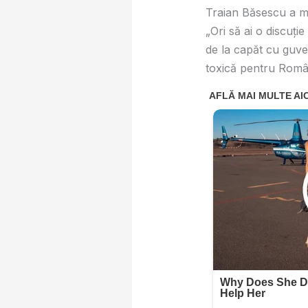
Traian Băsescu a me
„Ori să ai o discuție
de la capăt cu guve
toxică pentru Român