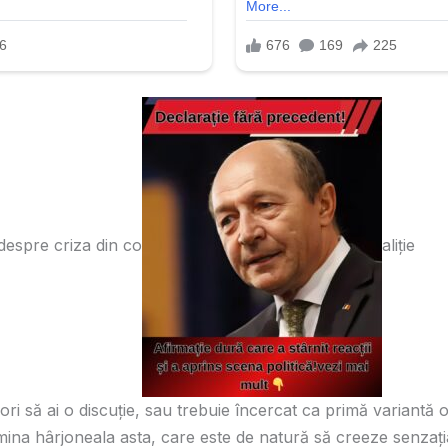
espre criza din co
aliție
ori să ai o discuție, sau trebuie încercat ca primă variantă o 
rmina hârjoneala asta, care este de natură să creeze senzația