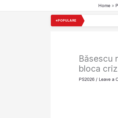
Skip
Home
P
to
content
POPULARE
Băsescu nu
bloca cri
PS2026
/
Leave a 