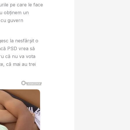
urile pe care le face
nu obținem un
i cu guvern
esc la nesfârșit o
„Dacă PSD vrea să
ru că nu va vota
, că mai au trei