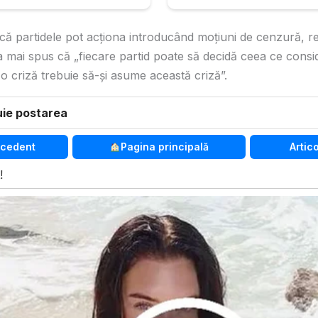
că partidele pot acţiona introducând moţiuni de cenzură, r
 a mai spus că „fiecare partid poate să decidă ceea ce consi
o criză trebuie să-şi asume această criză”.
uie postarea
ecedent
Pagina principală
Artic