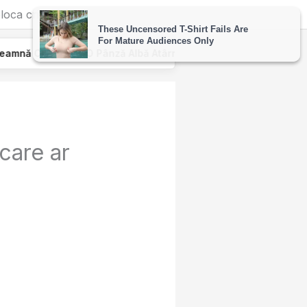
loca criza
 Pânză Albă Atârnată De Geamul Unei Mașini. Semnalul…
care ar