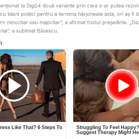
nționat la Digi24 două variante prin care s-ar putea rezolva
 cu liderii politici pentru a termina hârjoneala asta, ori aș fi 
rn minoritar sau majoritar”, a afirmat fostul președinte. „D
ia”, a subliniat Băsescu.