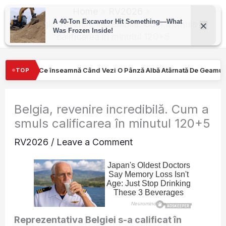
Skip
Home
RV2026
to
Belgia, revenire incredibilă. Cum a smuls
calificarea în minutul 120+5
content
ezi O Pânză Albă Atârnată De Geamul Unei Mașini. Semnalul…
Tu
TOP
Belgia, revenire incredibilă. Cum a
smuls calificarea în minutul 120+5
RV2026
/
Leave a Comment
Reprezentativa Belgiei s-a calificat în