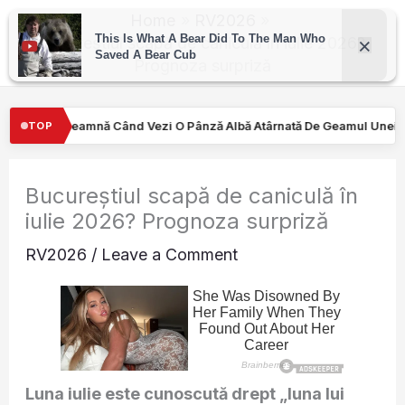
Skip
Home
RV2026
to
Bucureștiul scapă de caniculă în iulie 2026?
Prognoza surpriză
content
ezi O Pânză Albă Atârnată De Geamul Unei Mașini. Semnalul…
T
TOP
Bucureștiul scapă de caniculă în
iulie 2026? Prognoza surpriză
RV2026
/
Leave a Comment
Luna iulie este cunoscută drept „luna lui