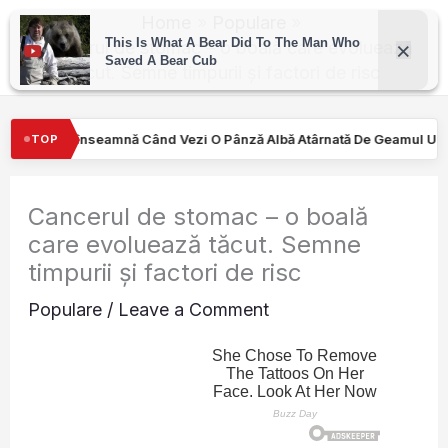
Skip
Home
Populare
to
Cancerul de stomac – o boală care evoluează
tăcut. Semne timpurii și factori de risc
content
ezi O Pânză Albă Atârnată De Geamul Unei Mașini. Semnalul…
T
TOP
Cancerul de stomac – o boală
care evoluează tăcut. Semne
timpurii și factori de risc
Populare
/
Leave a Comment