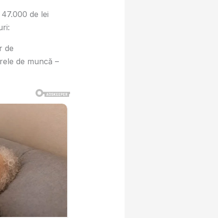
 47.000 de lei
ri:
r de
 grele de muncă –