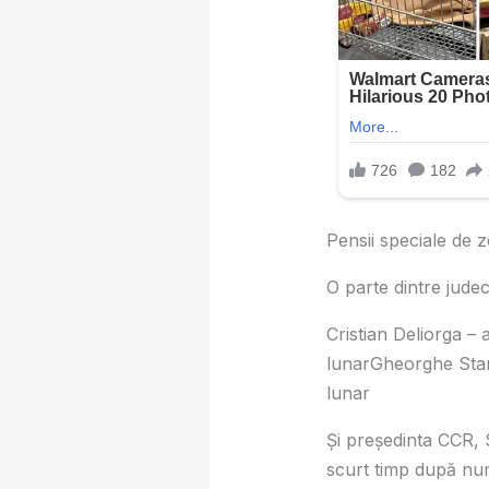
Pensii speciale de ze
O parte dintre jude
Cristian Deliorga –
lunarGheorghe Stan 
lunar
Și președinta CCR, 
scurt timp după num