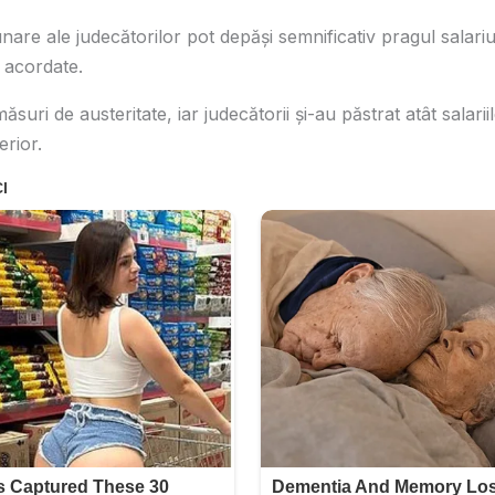
 lunare ale judecătorilor pot depăși semnificativ pragul salari
e acordate.
măsuri de austeritate, iar judecătorii și-au păstrat atât salariil
erior.