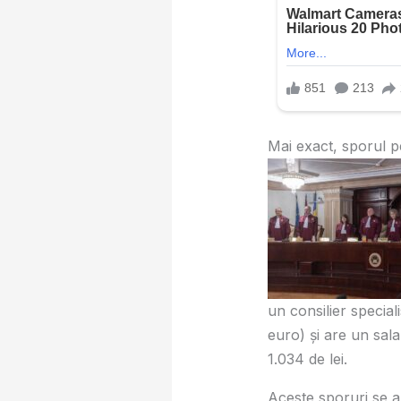
Mai exact, sporul pe
un consilier special
euro) și are un sala
1.034 de lei.
Aceste sporuri se ap