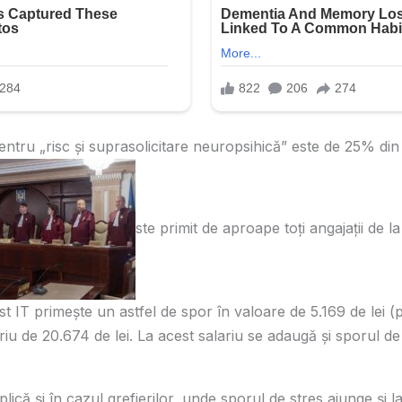
ntru „risc și suprasolicitare neuropsihică” este de 25% din 
ste primit de aproape toți angajații de 
ist IT primește un astfel de spor în valoare de 5.169 de lei (
riu de 20.674 de lei. La acest salariu se adaugă și sporul de 
lică și în cazul grefierilor, unde sporul de stres ajunge și la