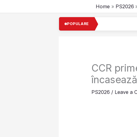
Skip
Home
PS2026
to
content
Cel 
POPULARE
CCR prime
încasează 
PS2026
/
Leave a 