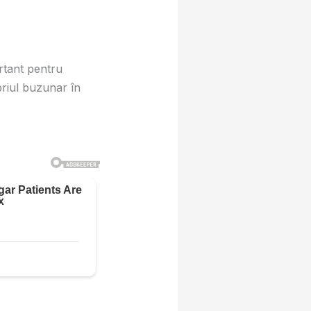
ortant pentru
priul buzunar în