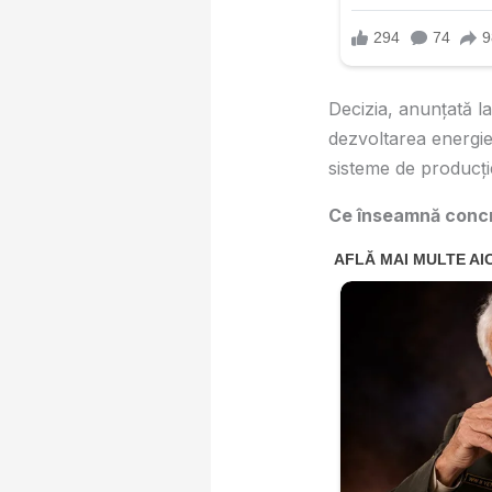
Decizia, anunțată l
dezvoltarea energiei
sisteme de producți
Ce înseamnă conc