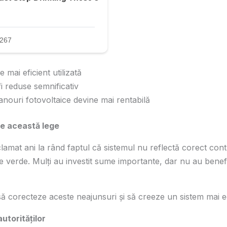
 mai eficient utilizată
fi reduse semnificativ
panouri fotovoltaice devine mai rentabilă
de această lege
amat ani la rând faptul că sistemul nu reflectă corect contr
e verde. Mulți au investit sume importante, dar nu au benefi
 să corecteze aceste neajunsuri și să creeze un sistem mai ec
autorităților