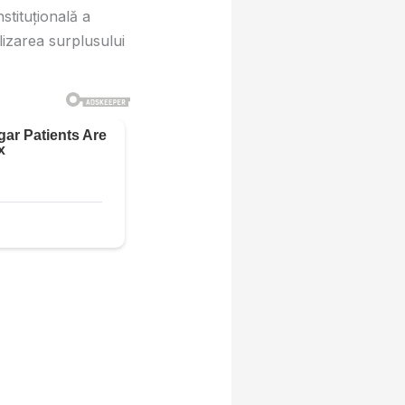
stituțională a
lizarea surplusului