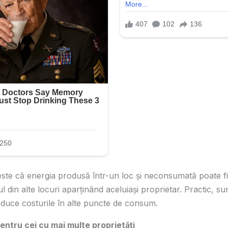
este că energia produsă într-un loc și neconsumată poate fi
in alte locuri aparținând aceluiași proprietar. Practic, su
reduce costurile în alte puncte de consum.
entru cei cu mai multe proprietăți