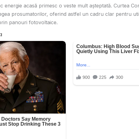
c energie acasă primesc o veste mult așteptată.
Curtea Con
legea prosumatorilor, oferind astfel un cadru clar pentru uti
rin panouri fotovoltaice.