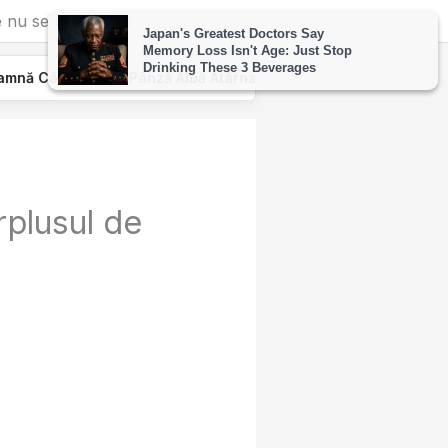
 nu se mai pierde
ezi O Pânză Albă Atârnată De Geamul Unei Mașini. Semnalul…
rplusul de