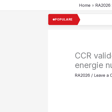
Skip
Home
RA2026
to
content
POPULARE
CCR valid
energie n
RA2026
/
Leave a