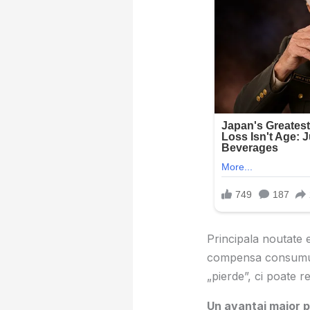
Principala noutate 
compensa consumul d
„pierde”, ci poate 
Un avantaj major p