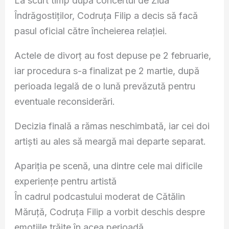
La scurt timp după concertul de Ziua
Îndrăgostiților, Codruța Filip a decis să facă
pasul oficial către încheierea relației.
Actele de divorț au fost depuse pe 2 februarie,
iar procedura s-a finalizat pe 2 martie, după
perioada legală de o lună prevăzută pentru
eventuale reconsiderări.
Decizia finală a rămas neschimbată, iar cei doi
artiști au ales să meargă mai departe separat.
Apariția pe scenă, una dintre cele mai dificile
experiențe pentru artistă
În cadrul podcastului moderat de Cătălin
Măruță, Codruța Filip a vorbit deschis despre
emoțiile trăite în acea perioadă.