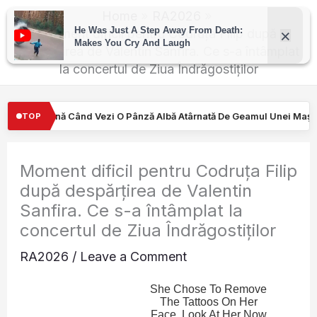
Skip
Home
RA2026
to
Moment dificil pentru Codruța Filip după
despărțirea de Valentin Sanfira. Ce s-a întâmplat
content
la concertul de Ziua Îndrăgostiților
ză Albă Atârnată De Geamul Unei Mașini. Semnalul…
Turiştilor n
TOP
Moment dificil pentru Codruța Filip
după despărțirea de Valentin
Sanfira. Ce s-a întâmplat la
concertul de Ziua Îndrăgostiților
RA2026
/
Leave a Comment