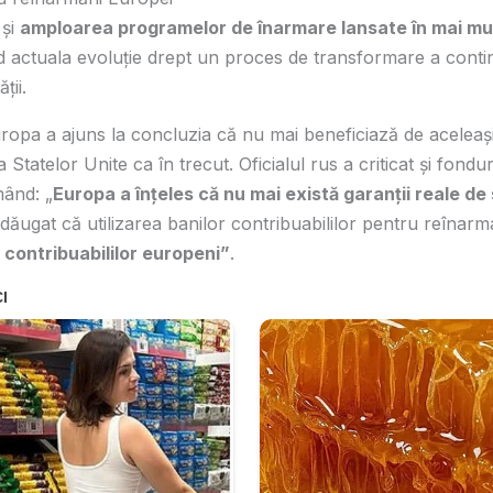
 și
amploarea programelor de înarmare lansate în mai mu
nd actuala evoluție drept un proces de transformare a conti
ții.
uropa a ajuns la concluzia că nu mai beneficiază de aceleași
 Statelor Unite ca în trecut. Oficialul rus a criticat și fondur
mând: „
Europa a înțeles că nu mai există garanții reale de
 adăugat că utilizarea banilor contribuabililor pentru reînar
 contribuabililor europeni”
.