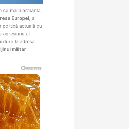
în ce mai alarmantă.
dresa Europei
, a
 politică actuală cu
de agresiune al
ii dure la adresa
jinul militar