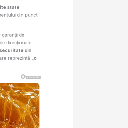
lte state
nentului din punct
 garanții de
ile direcționate
 securitate din
mare reprezintă
„o