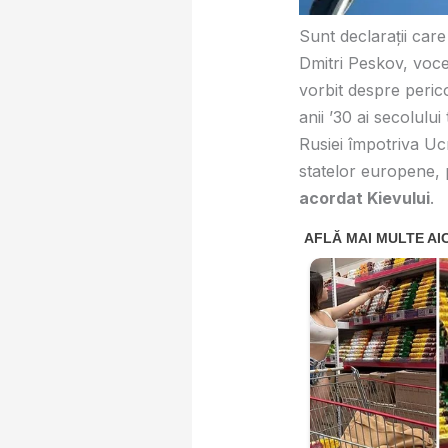
Sunt declarații care
Dmitri Peskov, vocea
vorbit despre peric
anii ’30 ai secolulu
Rusiei împotriva Uc
statelor europene,
acordat Kievului
.