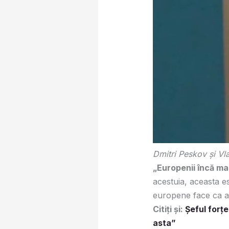
Dmitri Peskov și Vla
„Europenii încă mai
acestuia, aceasta e
europene face ca au
Citiți și:
Șeful forț
asta”