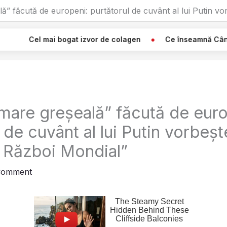
ă” făcută de europeni: purtătorul de cuvânt al lui Putin vo
bogat izvor de colagen
Ce înseamnă Când Vezi O Pânză A
mare greșeală” făcută de euro
 de cuvânt al lui Putin vorbeș
a Război Mondial”
Comment