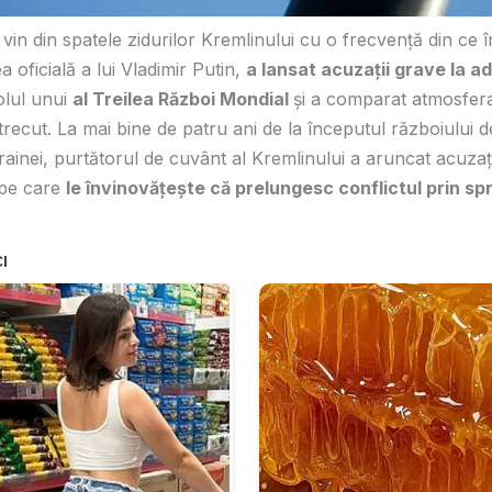
 vin din spatele zidurilor Kremlinului cu o frecvență din ce 
 oficială a lui Vladimir Putin,
a lansat acuzații grave la a
olul unui
al Treilea Război Mondial
și a comparat atmosfera
i trecut. La mai bine de patru ani de la începutul războiului 
rainei, purtătorul de cuvânt al Kremlinului a aruncat acuzaț
 pe care
le învinovățește că prelungesc conflictul prin spri