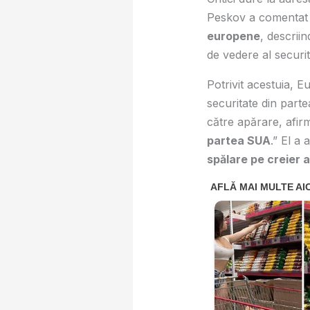
Peskov a comentat
europene
, descrii
de vedere al securită
Potrivit acestuia, E
securitate din partea
către apărare, afir
partea SUA
.” El a
spălare pe creier a