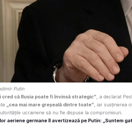
dimir Putin
 cred că Rusia poate fi învinsă strategic”
, a declarat Pes
ste
„cea mai mare greșeală dintre toate”
, iar susținerea o
toritățile ucrainene să nu fie dispuse la compromisuri.
elor aeriene germane îl avertizează pe Putin: „Suntem gat