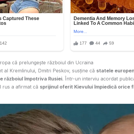
ropa că prelungește războiul din Ucraina
t al Kremlinului, Dmitri Peskov, susține că
statele europen
e războiul împotriva Rusiei
. Într-un interviu acordat publica
l rus a afirmat că
sprijinul oferit Kievului împiedică orice fl