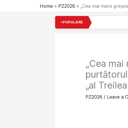
Skip
Home
PZ2026
„Cea mai mare greșeal
to
content
Cel mai 
POPULARE
„Cea mai 
purtătorul
„al Treile
PZ2026
/
Leave a 