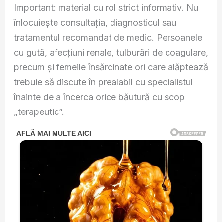
Important: material cu rol strict informativ. Nu
înlocuiește consultația, diagnosticul sau
tratamentul recomandat de medic. Persoanele
cu gută, afecțiuni renale, tulburări de coagulare,
precum și femeile însărcinate ori care alăptează
trebuie să discute în prealabil cu specialistul
înainte de a încerca orice băutură cu scop
„terapeutic”.