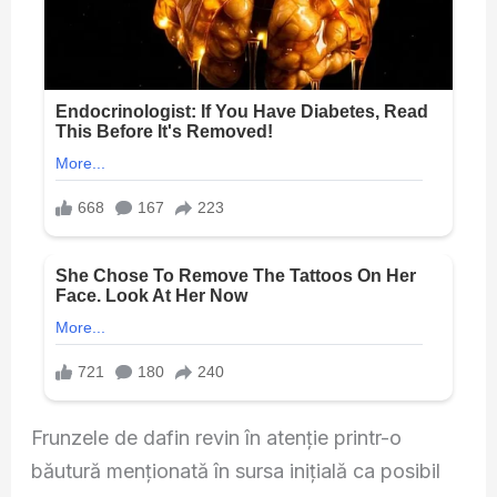
Frunzele de dafin revin în atenție printr-o
băutură menționată în sursa inițială ca posibil