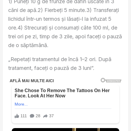
1) Puneți 10 g de frunze de dafin uscate în 3
căni de apă.2) Fierbeți 5 minute.3) Transferați
lichidul într-un termos și lăsați-l la infuzat 5
ore.4) Strecurați și consumați câte 100 ml, de
trei ori pe zi, timp de 3 zile, apoi faceți o pauză
de o săptămână.
„Repetați tratamentul de încă 1–2 ori. După
tratament, faceți o pauză de 3 luni”.