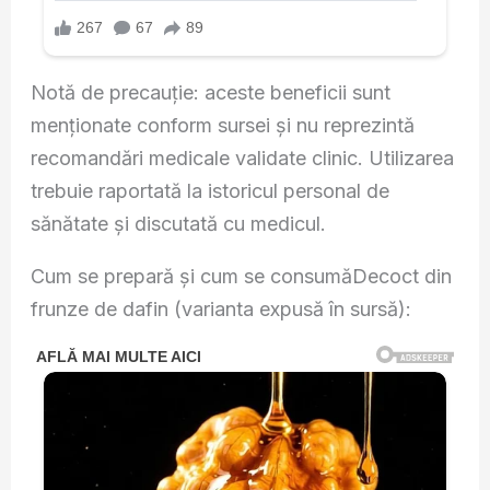
Notă de precauție: aceste beneficii sunt
menționate conform sursei și nu reprezintă
recomandări medicale validate clinic. Utilizarea
trebuie raportată la istoricul personal de
sănătate și discutată cu medicul.
Cum se prepară și cum se consumăDecoct din
frunze de dafin (varianta expusă în sursă):