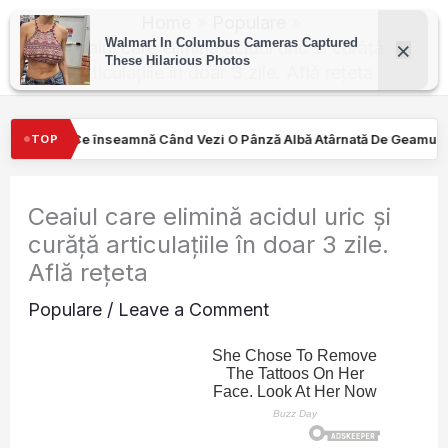
Skip
Home
Populare
to
Ceaiul care elimină acidul uric și curăță
articulațiile în doar 3 zile. Află rețeta
content
d Vezi O Pânză Albă Atârnată De Geamul Unei Mașini. Semnalul…
TOP
Ceaiul care elimină acidul uric și
curăță articulațiile în doar 3 zile.
Află rețeta
Populare
/
Leave a Comment