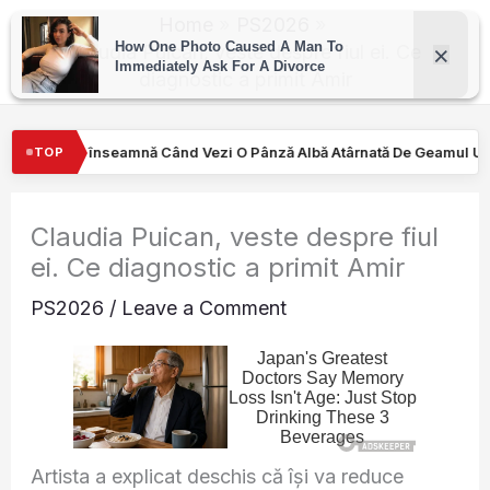
Skip
Home
PS2026
to
Claudia Puican, veste despre fiul ei. Ce
diagnostic a primit Amir
content
 Pânză Albă Atârnată De Geamul Unei Mașini. Semnalul…
Turiştil
TOP
Claudia Puican, veste despre fiul
ei. Ce diagnostic a primit Amir
PS2026
/
Leave a Comment
Artista a explicat deschis că își va reduce