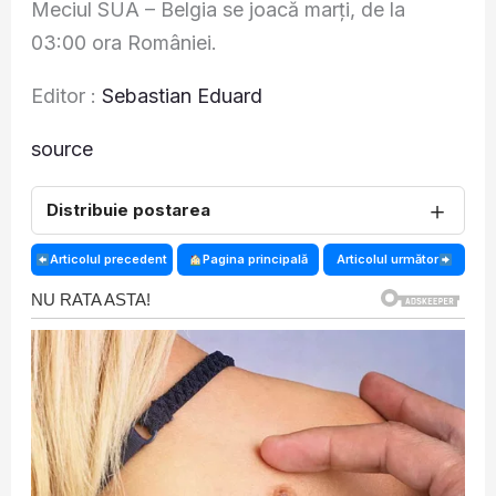
Meciul SUA – Belgia se joacă marți, de la
03:00 ora României.
Editor :
Sebastian Eduard
source
＋
Distribuie postarea
Articolul precedent
Pagina principală
Articolul următor