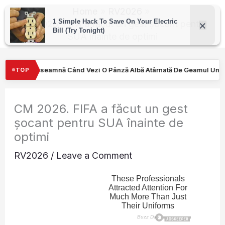
Skip
Home
RV2026
to
CM 2026. FIFA a făcut un gest șocant pentru
SUA înainte de optimi
content
O Pânză Albă Atârnată De Geamul Unei Mașini. Semnalul…
Turişt
TOP
CM 2026. FIFA a făcut un gest
șocant pentru SUA înainte de
optimi
RV2026
/
Leave a Comment