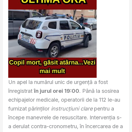
Un apel la numărul unic de urgență a fost
înregistrat
în jurul orei 19:00
. Până la sosirea
echipajelor medicale, operatorii de la 112 le-au
furnizat părinților
instrucțiuni clare
pentru a
începe manevrele de resuscitare. Intervenția s-
a derulat contra-cronometru, în încercarea de a