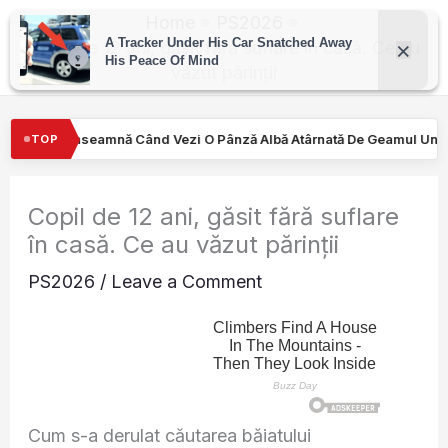
Skip
Home
PS2026
to
Copil de 12 ani, găsit fără suflare în casă. Ce au
văzut părinții
content
 Pânză Albă Atârnată De Geamul Unei Mașini. Semnalul…
Turişti
TOP
Copil de 12 ani, găsit fără suflare
în casă. Ce au văzut părinții
PS2026
/
Leave a Comment
Cum s-a derulat căutarea băiatului