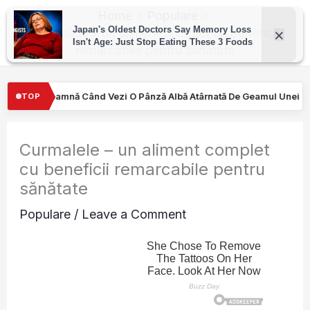
Skip
Home
Populare
to
Curmalele – un aliment complet cu beneficii
remarcabile pentru sănătate
content
Pânză Albă Atârnată De Geamul Unei Mașini. Semnalul…
Turiştil
TOP
Curmalele – un aliment complet
cu beneficii remarcabile pentru
sănătate
Populare
/
Leave a Comment