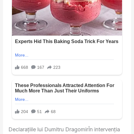
Declarațiile lui Dumitru DragomirÎn intervenția