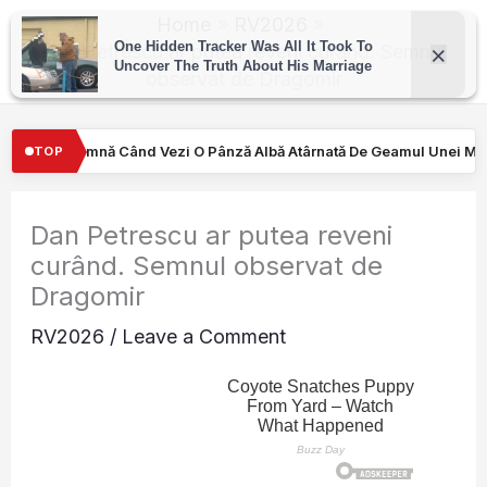
Skip
Home
RV2026
to
Dan Petrescu ar putea reveni curând. Semnul
observat de Dragomir
content
Pânză Albă Atârnată De Geamul Unei Mașini. Semnalul…
Turiştil
TOP
Dan Petrescu ar putea reveni
curând. Semnul observat de
Dragomir
RV2026
/
Leave a Comment