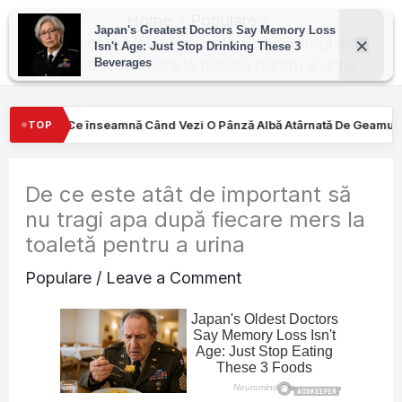
Skip
Home
Populare
to
De ce este atât de important să nu tragi apa
după fiecare mers la toaletă pentru a urina
content
zi O Pânză Albă Atârnată De Geamul Unei Mașini. Semnalul…
Tu
TOP
De ce este atât de important să
nu tragi apa după fiecare mers la
toaletă pentru a urina
Populare
/
Leave a Comment