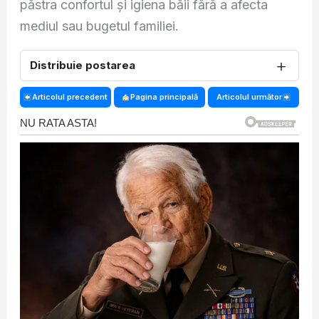
păstra confortul și igiena băii fără a afecta
mediul sau bugetul familiei.
＋
Distribuie postarea
Articolul precedent
Pagina principală
Articolul următor