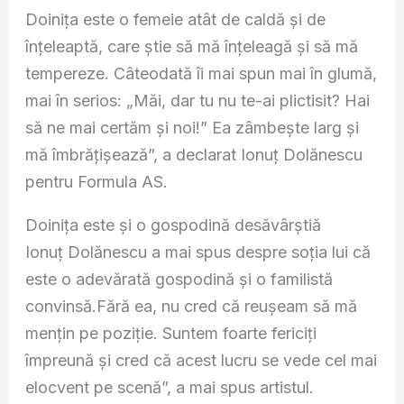
Doinița este o femeie atât de caldă și de
înțeleaptă, care știe să mă înțeleagă și să mă
tempereze. Câteodată îi mai spun mai în glumă,
mai în serios: „Măi, dar tu nu te-ai plictisit? Hai
să ne mai certăm și noi!” Ea zâmbește larg și
mă îmbrățișează”, a declarat Ionuț Dolănescu
pentru Formula AS.
Doinița este și o gospodină desăvârștiă
Ionuț Dolănescu a mai spus despre soția lui că
este o adevărată gospodină și o familistă
convinsă.Fără ea, nu cred că reușeam să mă
mențin pe poziție. Suntem foarte fericiți
împreună și cred că acest lucru se vede cel mai
elocvent pe scenă”, a mai spus artistul.