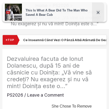
Skip
Home
PS2026
to
Dezvaluirea facuta de Ionut Dolanescu, după 15
ani de căsnicie cu Doinița: „Vă vine să credeți?
content
Nu exagerez și nu vă mint! Doinița este o…”
d Vezi O Pânză Albă Atârnată De Geamul Unei Mașini. Semnalul…
TOP
Dezvaluirea facuta de Ionut
Dolanescu, după 15 ani de
căsnicie cu Doinița: „Vă vine să
credeți? Nu exagerez și nu vă
mint! Doinița este o…”
PS2026
/
Leave a Comment