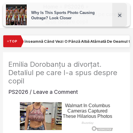
Skip
Home
PS2026
to
Emilia Dorobanțu a divorțat. Detaliul pe care l-a
spus despre copil
content
 O Pânză Albă Atârnată De Geamul Unei Mașini. Semnalul…
Turiş
TOP
Emilia Dorobanțu a divorțat.
Detaliul pe care l-a spus despre
copil
PS2026
/
Leave a Comment