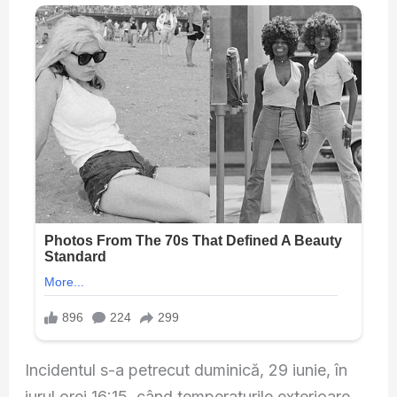
Incidentul s-a petrecut duminică, 29 iunie, în
jurul orei 16:15, când temperaturile exterioare