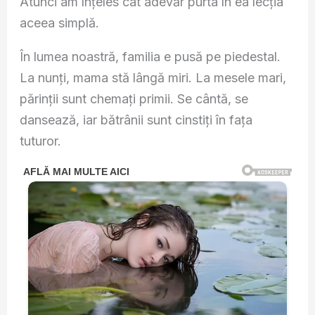
Atunci am înțeles cât adevăr purta în ea lecția
aceea simplă.
În lumea noastră, familia e pusă pe piedestal.
La nunți, mama stă lângă miri. La mesele mari,
părinții sunt chemați primii. Se cântă, se
dansează, iar bătrânii sunt cinstiți în fața
tuturor.