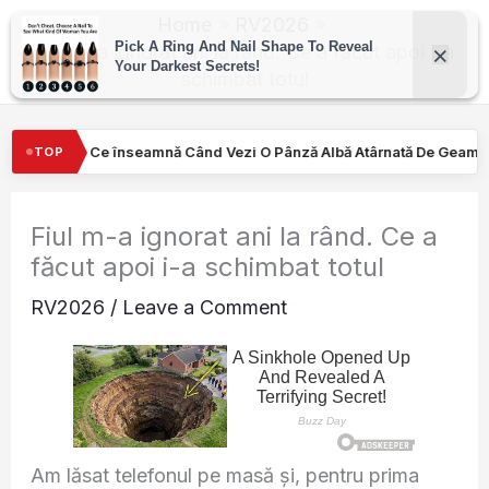
Skip
Home
RV2026
to
Fiul m-a ignorat ani la rând. Ce a făcut apoi i-a
schimbat totul
content
nd Vezi O Pânză Albă Atârnată De Geamul Unei Mașini. Semnalul…
TOP
Fiul m-a ignorat ani la rând. Ce a
făcut apoi i-a schimbat totul
RV2026
/
Leave a Comment
Am lăsat telefonul pe masă și, pentru prima