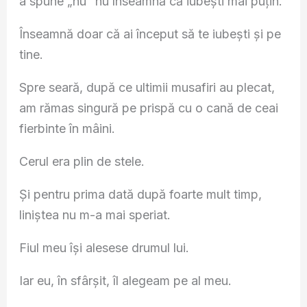
a spune „nu” nu înseamnă că iubești mai puțin.
Înseamnă doar că ai început să te iubești și pe
tine.
Spre seară, după ce ultimii musafiri au plecat,
am rămas singură pe prispă cu o cană de ceai
fierbinte în mâini.
Cerul era plin de stele.
Și pentru prima dată după foarte mult timp,
liniștea nu m-a mai speriat.
Fiul meu își alesese drumul lui.
Iar eu, în sfârșit, îl alegeam pe al meu.