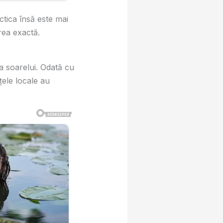
ctica însă este mai
area exactă.
ia soarelui. Odată cu
nțele locale au