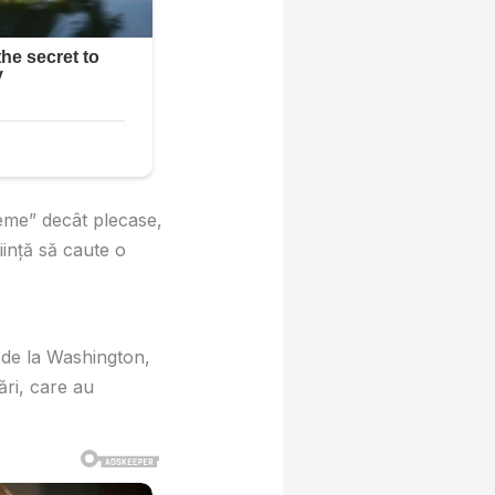
reme” decât plecase,
iință să caute o
ă de la Washington,
ări, care au