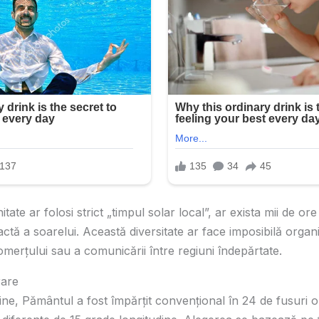
te ar folosi strict „timpul solar local”, ar exista mii de ore 
actă a soarelui. Această diversitate ar face imposibilă organ
omerțului sau a comunicării între regiuni îndepărtate.
rare
ne, Pământul a fost împărțit convențional în 24 de fusuri o