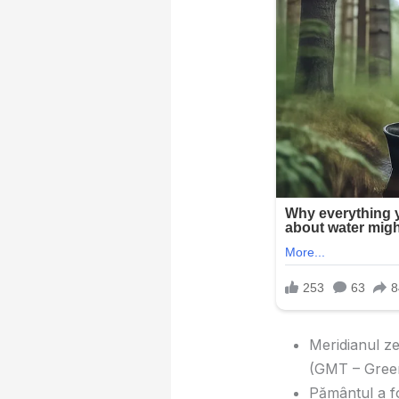
Meridianul ze
(GMT – Gree
Pământul a fo