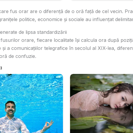
iecare fus orar are o diferență de o oră față de cel vecin. Pra
granițele politice, economice și sociale au influențat delimit
nerate de lipsa standardizării
 fusurilor orare, fiecare localitate își calcula ora după poziț
e și a comunicațiilor telegrafice în secolul al XIX-lea, difere
oră de confuzie.