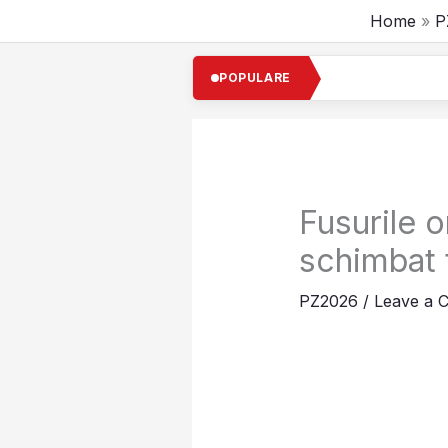
Skip
Home
P
to
content
POPULARE
Fusurile o
schimbat 
PZ2026
/
Leave a 