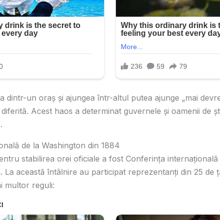
 dintr-un oraș și ajungea într-altul putea ajunge „mai dev
diferită. Acest haos a determinat guvernele și oamenii de șt
.
ională de la Washington din 1884
tru stabilirea orei oficiale a fost Conferința internațional
 La această întâlnire au participat reprezentanți din 25 de ț
 multor reguli: