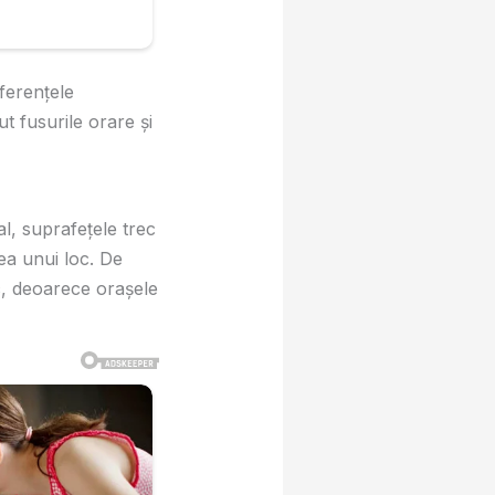
iferențele
t fusurile orare și
al, suprafețele trec
nea unui loc. De
c, deoarece orașele