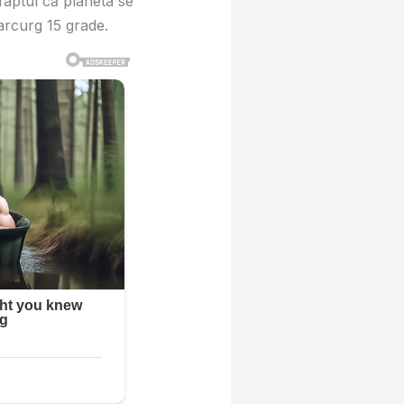
faptul că planeta se
arcurg 15 grade.