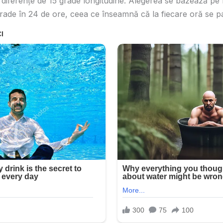
iferențe de 15 grade longitudine. Alegerea se bazează pe 
rade în 24 de ore, ceea ce înseamnă că la fiecare oră se p