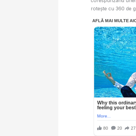
corespunzând unei d
rotește cu 360 de g