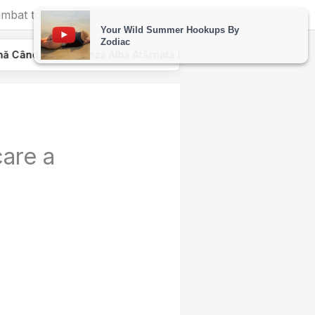
imbat totul
Pânză Albă Atârnată De Geamul Unei Mașini. Semnalul…
care a