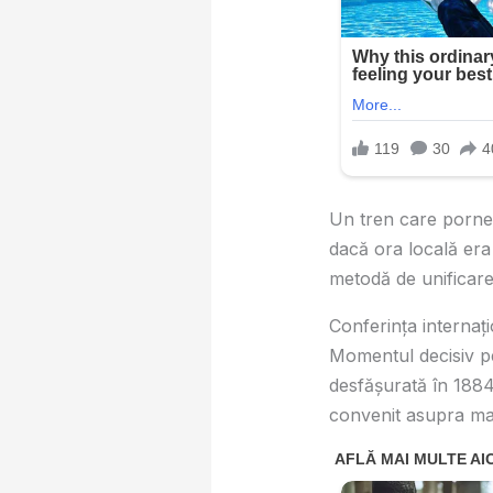
Un tren care pornea
dacă ora locală era 
metodă de unificare
Conferința internaț
Momentul decisiv pen
desfășurată în 1884.
convenit asupra mai