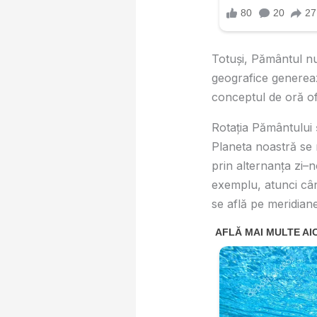
Totuși, Pământul nu 
geografice generează
conceptul de oră ofi
Rotația Pământului ș
Planeta noastră se r
prin alternanța zi–n
exemplu, atunci cân
se află pe meridiane 