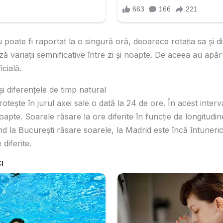
poate fi raportat la o singură oră, deoarece rotația sa și d
 variații semnificative între zi și noapte. De aceea au apăru
cială.
i diferențele de timp natural
otește în jurul axei sale o dată la 24 de ore. În acest interv
oapte. Soarele răsare la ore diferite în funcție de longitudi
d la București răsare soarele, la Madrid este încă întuneri
diferite.